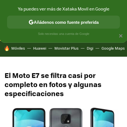
Ya puedes ver más de Xataka Movil en Google
CONECTIVIDAD
MÓVIL Y SOCIEDAD
APLICACIONES
COM
Añádenos como fuente preferida
Solo necesitas una cuenta de Google
×
HOY SE HABLA DE
Móviles
Huawei
Movistar Plus
Digi
Google Maps
El Moto E7 se filtra casi por
completo en fotos y algunas
especificaciones