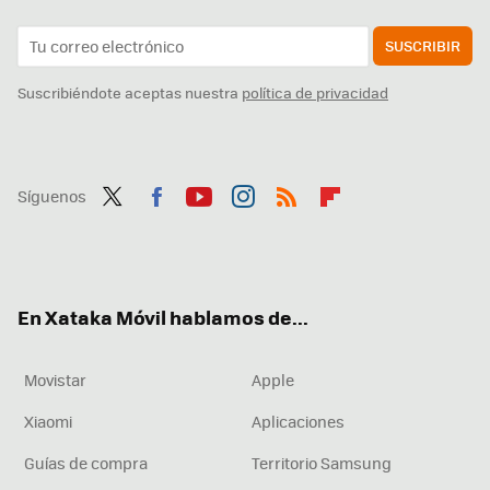
SUSCRIBIR
Suscribiéndote aceptas nuestra
política de privacidad
Síguenos
Twit
Fac
You
Inst
RSS
Flip
ter
ebo
tub
agr
boa
ok
e
am
rd
En Xataka Móvil hablamos de...
Movistar
Apple
Xiaomi
Aplicaciones
Guías de compra
Territorio Samsung