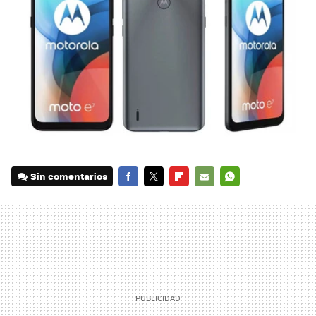
Sin comentarios
FACEBOOK
TWITTER
FLIPBOARD
E-
WHATSAPP
MAIL