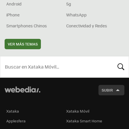
Android
5g
iPhone
WhatsApp
Smartphones Chinos
Conectividad y Redes
VER MÁS TEMAS
BUSCA
SUBIR
Xataka
Xataka Móvil
Applesfera
Xataka Smart Home