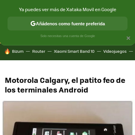
Ya puedes ver más de Xataka Movil en Google
CONECTIVIDAD
MÓVIL Y SOCIEDAD
APLICACIONES
COM
Añádenos como fuente preferida
Solo necesitas una cuenta de Google
×
HOY SE HABLA DE
Bizum
Router
Xiaomi Smart Band 10
Videojuegos
Motorola Calgary, el patito feo de
los terminales Android