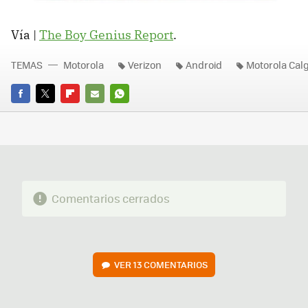
Vía |
The Boy Genius Report
.
TEMAS
Motorola
Verizon
Android
Motorola Cal
FACEBOOK
TWITTER
FLIPBOARD
E-
WHATSAPP
MAIL
Comentarios cerrados
VER
13 COMENTARIOS