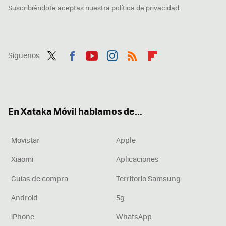
Suscribiéndote aceptas nuestra
política de privacidad
Síguenos
Twit
Fac
You
Inst
RSS
Flip
ter
ebo
tub
agr
boa
ok
e
am
rd
En Xataka Móvil hablamos de...
Movistar
Apple
Xiaomi
Aplicaciones
Guías de compra
Territorio Samsung
Android
5g
iPhone
WhatsApp