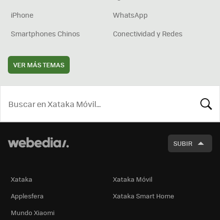
iPhone
WhatsApp
Smartphones Chinos
Conectividad y Redes
VER MÁS TEMAS
BUSCA
SUBIR
Xataka
Xataka Móvil
Applesfera
Xataka Smart Home
Mundo Xiaomi