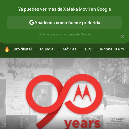
Ya puedes ver más de Xataka Movil en Google
CONECTIVIDAD
MÓVIL Y SOCIEDAD
APLICACIONES
COM
Añádenos como fuente preferida
Solo necesitas una cuenta de Google
×
HOY SE HABLA DE
Euro digital
Mundial
Móviles
Digi
iPhone 18 Pro