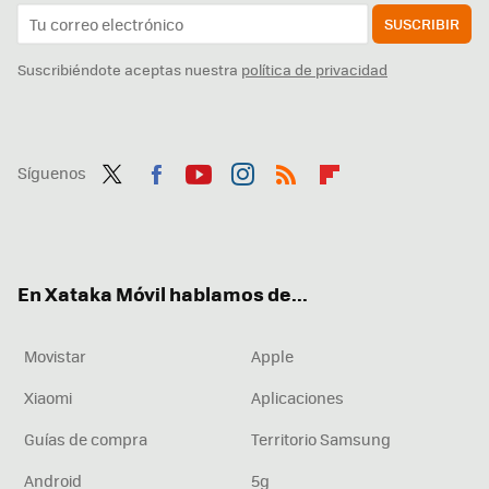
SUSCRIBIR
Suscribiéndote aceptas nuestra
política de privacidad
Síguenos
Twit
Fac
You
Inst
RSS
Flip
ter
ebo
tub
agr
boa
ok
e
am
rd
En Xataka Móvil hablamos de...
Movistar
Apple
Xiaomi
Aplicaciones
Guías de compra
Territorio Samsung
Android
5g