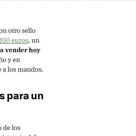
on otro sello
200 euros
, un
 a vender hoy
ño y en
e a los mandos.
s para un
 de los