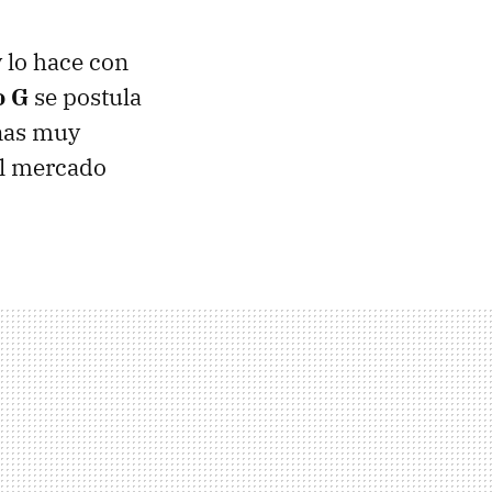
y lo hace con
o G
se postula
unas muy
el mercado