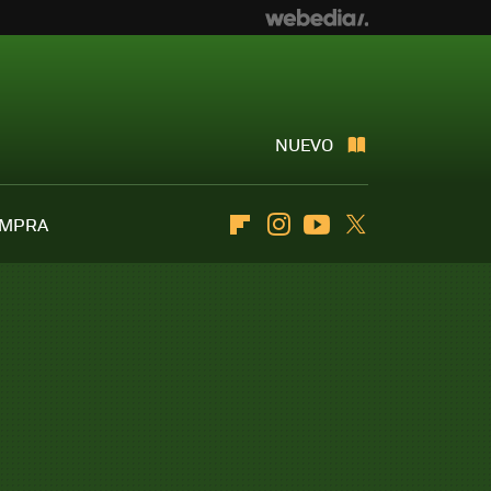
NUEVO
OMPRA
Flipboard
Instagram
Youtube
Twitter