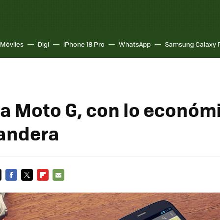
Móviles
Digi
iPhone 18 Pro
WhatsApp
Samsung Galaxy 
a Moto G, con lo económ
andera
FACEBOOK
TWITTER
FLIPBOARD
E-
MAIL