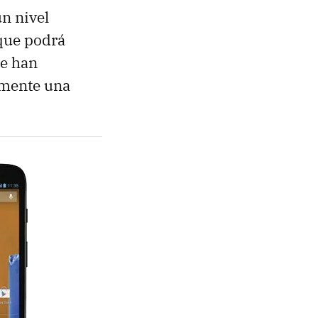
n nivel
ue podrá
ue han
amente una