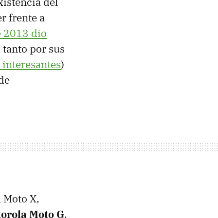
xistencia del
r frente a
e 2013 dio
tanto por sus
 interesantes
)
 de
 Moto X,
orola Moto G
.