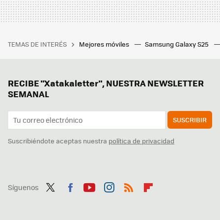
TEMAS DE INTERÉS
Mejores móviles
Samsung Galaxy S25
RECIBE "Xatakaletter", NUESTRA NEWSLETTER
SEMANAL
SUSCRIBIR
Suscribiéndote aceptas nuestra
política de privacidad
Síguenos
Twit
Fac
You
Inst
RSS
Flip
ter
ebo
tub
agr
boa