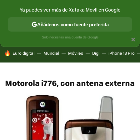
Ya puedes ver más de Xataka Movil en Google
MENÚ
NUEVO
Añádenos como fuente preferida
CONECTIVIDAD
MÓVIL Y SOCIEDAD
APLICACIONES
COM
Solo necesitas una cuenta de Google
×
HOY SE HABLA DE
Euro digital
Mundial
Móviles
Digi
iPhone 18 Pro
Motorola i776, con antena externa