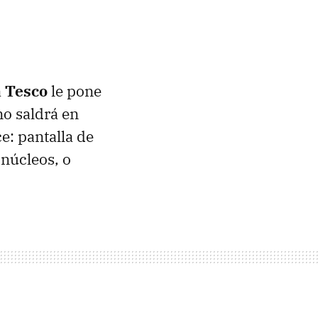
a
Tesco
le pone
no saldrá en
e: pantalla de
núcleos, o