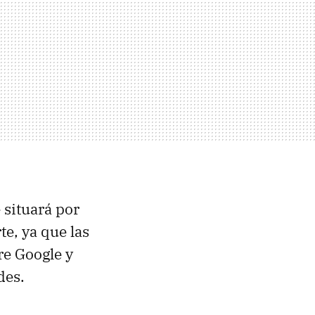
 situará por
e, ya que las
re Google y
des.