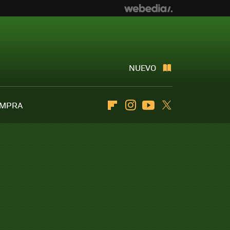
NUEVO
OMPRA
Flipboard
Instagram
Youtube
Twitter