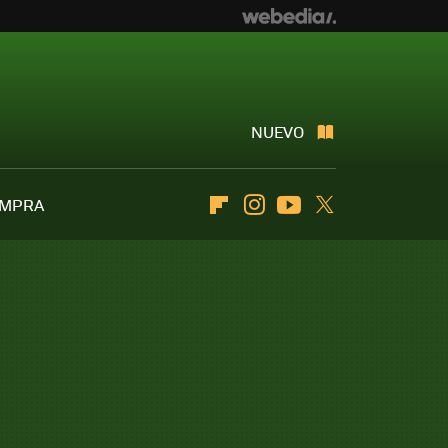
NUEVO
OMPRA
Flipboard
Instagram
Youtube
Twitter