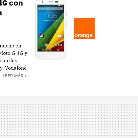
4G con
n
 mucho en
 Moto G 4G y
 tarifas
y. Vodafone
.
LEER MÁS »