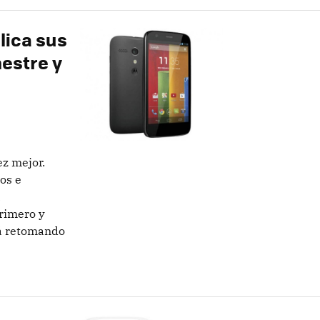
lica sus
estre y
e
ez mejor.
os e
a
rimero y
tá retomando