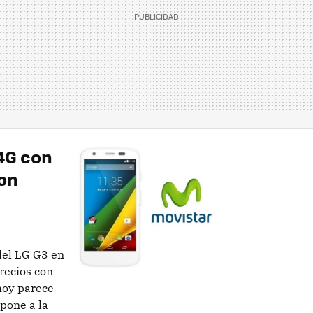
4G con
on
 del LG G3 en
recios con
 hoy parece
 pone a la