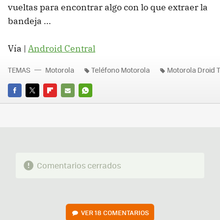
vueltas para encontrar algo con lo que extraer la
bandeja ...
Vía |
Android Central
TEMAS
Motorola
Teléfono Motorola
Motorola Droid 
FACEBOOK
TWITTER
FLIPBOARD
E-
WHATSAPP
MAIL
Comentarios cerrados
VER
18 COMENTARIOS