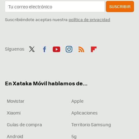
SUSCRIBIR
Suscribiéndote aceptas nuestra
política de privacidad
Síguenos
Twit
Fac
You
Inst
RSS
Flip
ter
ebo
tub
agr
boa
ok
e
am
rd
En Xataka Móvil hablamos de...
Movistar
Apple
Xiaomi
Aplicaciones
Guías de compra
Territorio Samsung
Android
5g