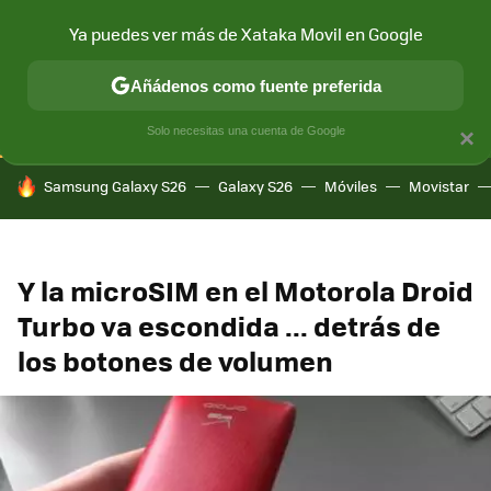
Ya puedes ver más de Xataka Movil en Google
CONECTIVIDAD
MÓVIL Y SOCIEDAD
APLICACIONES
COM
Añádenos como fuente preferida
Solo necesitas una cuenta de Google
×
HOY SE HABLA DE
Samsung Galaxy S26
Galaxy S26
Móviles
Movistar
Y la microSIM en el Motorola Droid
Turbo va escondida ... detrás de
los botones de volumen