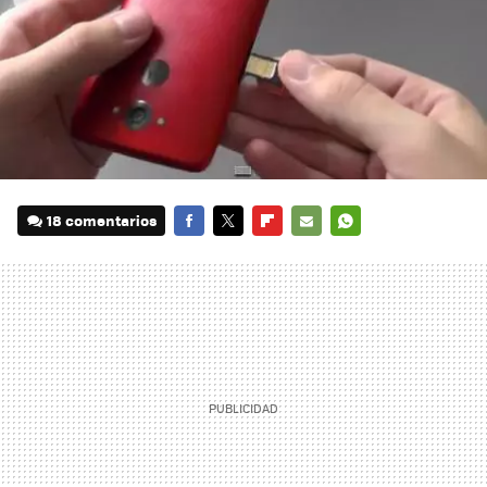
18 comentarios
FACEBOOK
TWITTER
FLIPBOARD
E-
WHATSAPP
MAIL