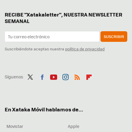
RECIBE "Xatakaletter", NUESTRA NEWSLETTER
SEMANAL
SUSCRIBIR
Suscribiéndote aceptas nuestra
política de privacidad
Síguenos
Twit
Fac
You
Inst
RSS
Flip
ter
ebo
tub
agr
boa
ok
e
am
rd
En Xataka Móvil hablamos de...
Movistar
Apple