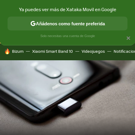
Ya puedes ver más de Xataka Movil en Google
CONECTIVIDAD
MÓVIL Y SOCIEDAD
APLICACIONES
COM
Añádenos como fuente preferida
Solo necesitas una cuenta de Google
×
HOY SE HABLA DE
Bizum
Xiaomi Smart Band 10
Videojuegos
Notificaci