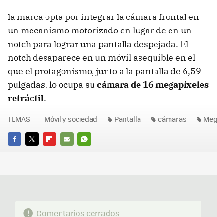
la marca opta por integrar la cámara frontal en
un mecanismo motorizado en lugar de en un
notch para lograr una pantalla despejada. El
notch desaparece en un móvil asequible en el
que el protagonismo, junto a la pantalla de 6,59
pulgadas, lo ocupa su
cámara de 16 megapíxeles
retráctil
.
TEMAS
Móvil y sociedad
Pantalla
cámaras
Meg
FACEBOOK
TWITTER
FLIPBOARD
E-
WHATSAPP
MAIL
Comentarios cerrados