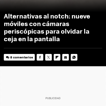
Alternativas al notch: nueve
móviles con cámaras
periscópicas para olvidar la
ceja en la pantalla
8 comentarios
FACEBOOK
TWITTER
FLIPBOARD
E-
WHATSAPP
MAIL