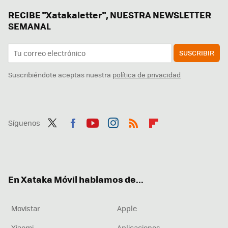
RECIBE "Xatakaletter", NUESTRA NEWSLETTER
SEMANAL
SUSCRIBIR
Suscribiéndote aceptas nuestra
política de privacidad
Síguenos
Twit
Fac
You
Inst
RSS
Flip
ter
ebo
tub
agr
boa
ok
e
am
rd
En Xataka Móvil hablamos de...
Movistar
Apple
Xiaomi
Aplicaciones