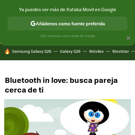
Ya puedes ver más de Xataka Movil en Google
CONECTIVIDAD
MÓVIL Y SOCIEDAD
APLICACIONES
COM
Añádenos como fuente preferida
Solo necesitas una cuenta de Google
×
HOY SE HABLA DE
Samsung Galaxy S26
Galaxy S26
Móviles
Movistar
Bluetooth in love: busca pareja
cerca de ti