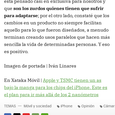
está pensado casi en exclusiva para nosotros y
que
son los zurdos quienes tienen que sufrir
para adaptarse
; por el otro lado, constaté que los
cambios en un producto no siempre facilitan
aquello para lo que fueron diseñados, a menudo
terminan creando usos paralelos que hacen más
sencilla la vida de determinadas personas. Y eso
es positivo.
Imagen de portada | Iván Linares
En Xataka Móvil |
Apple y TSMC tienen un as
bajo la manga para los chips del iPhone. Este es
el plan para ir más allá de los 2 nanómetros
TEMAS
Móvil y sociedad
iPhone
Opinión
Cámara