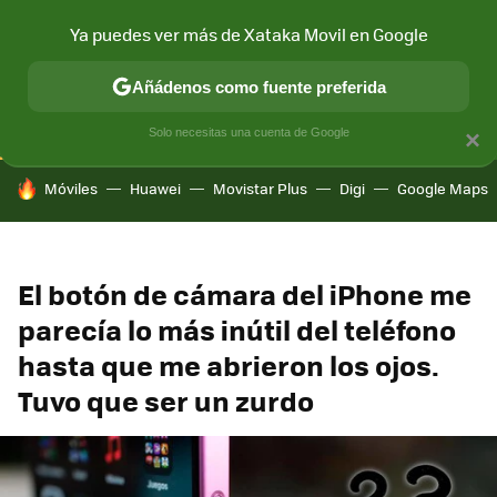
Ya puedes ver más de Xataka Movil en Google
CONECTIVIDAD
MÓVIL Y SOCIEDAD
APLICACIONES
COM
Añádenos como fuente preferida
Solo necesitas una cuenta de Google
×
HOY SE HABLA DE
Móviles
Huawei
Movistar Plus
Digi
Google Maps
El botón de cámara del iPhone me
parecía lo más inútil del teléfono
hasta que me abrieron los ojos.
Tuvo que ser un zurdo