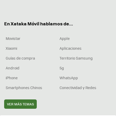
Twit
Fac
You
Inst
RSS
Flip
ter
ebo
tub
agr
boa
ok
e
am
rd
En Xataka Móvil hablamos de...
Movistar
Apple
Xiaomi
Aplicaciones
Guías de compra
Territorio Samsung
Android
5g
iPhone
WhatsApp
Smartphones Chinos
Conectividad y Redes
VER MÁS TEMAS