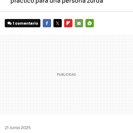
práctico para una persona zurda
1 comentario
FACEBOOK
TWITTER
FLIPBOARD
E-
WHATSAPP
MAIL
21 Junio 2025