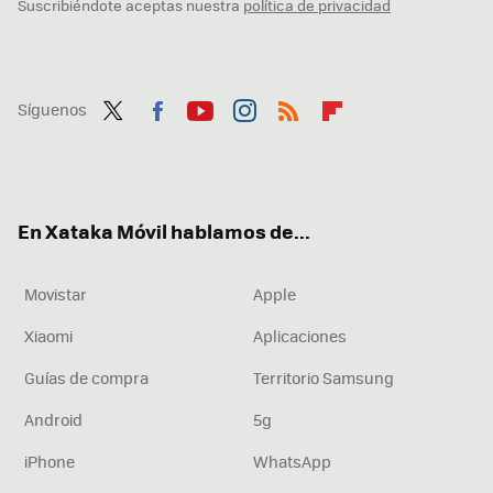
Suscribiéndote aceptas nuestra
política de privacidad
Síguenos
Twit
Fac
You
Inst
RSS
Flip
ter
ebo
tub
agr
boa
ok
e
am
rd
En Xataka Móvil hablamos de...
Movistar
Apple
Xiaomi
Aplicaciones
Guías de compra
Territorio Samsung
Android
5g
iPhone
WhatsApp