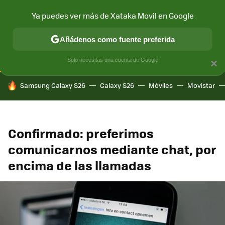
Ya puedes ver más de Xataka Movil en Google
CONECTIVIDAD
MÓVIL Y SOCIEDAD
APLICACIONES
COM
Añádenos como fuente preferida
Solo necesitas una cuenta de Google
×
HOY SE HABLA DE
Samsung Galaxy S26
Galaxy S26
Móviles
Movistar
Confirmado: preferimos
comunicarnos mediante chat, por
encima de las llamadas