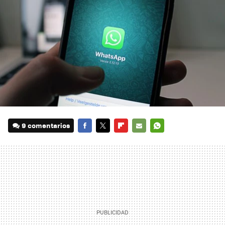
9 comentarios
FACEBOOK
TWITTER
FLIPBOARD
E-
WHATSAPP
MAIL