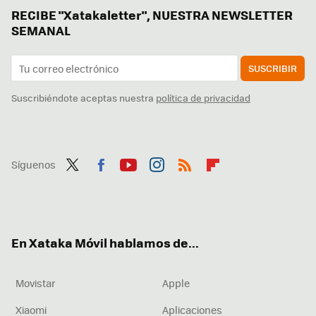
RECIBE "Xatakaletter", NUESTRA NEWSLETTER
SEMANAL
SUSCRIBIR
Suscribiéndote aceptas nuestra
política de privacidad
Síguenos
Twit
Fac
You
Inst
RSS
Flip
ter
ebo
tub
agr
boa
ok
e
am
rd
En Xataka Móvil hablamos de...
Movistar
Apple
Xiaomi
Aplicaciones