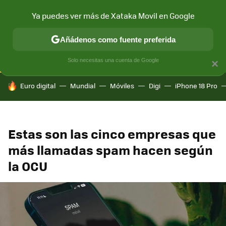
Ya puedes ver más de Xataka Movil en Google
CONECTIVIDAD
MÓVIL Y SOCIEDAD
APLICACIONES
COM
Añádenos como fuente preferida
Solo necesitas una cuenta de Google
×
HOY SE HABLA DE
Euro digital
Mundial
Móviles
Digi
iPhone 18 Pro
Estas son las cinco empresas que
más llamadas spam hacen según
la OCU