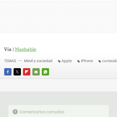
Vía |
Mashable
TEMAS
Móvil y sociedad
Apple
iPhone
curiosi
FACEBOOK
TWITTER
FLIPBOARD
E-
WHATSAPP
MAIL
Comentarios cerrados