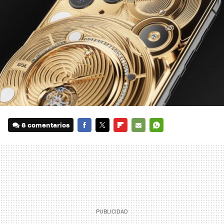
6 comentarios
FACEBOOK
TWITTER
FLIPBOARD
E-
WHATSAPP
MAIL