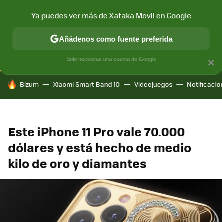
Ya puedes ver más de Xataka Movil en Google
CONECTIVIDAD
MÓVIL Y SOCIEDAD
APLICACIONES
COM
Añádenos como fuente preferida
Solo necesitas una cuenta de Google
×
HOY SE HABLA DE
Bizum
Xiaomi Smart Band 10
Videojuegos
Notificaci
Este iPhone 11 Pro vale 70.000
dólares y está hecho de medio
kilo de oro y diamantes