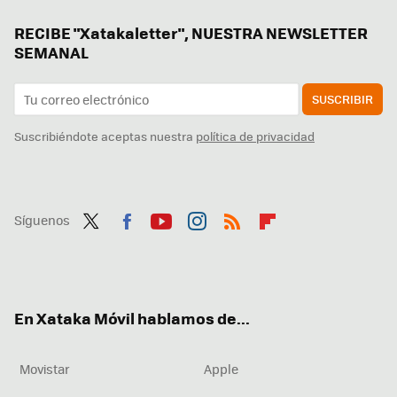
RECIBE "Xatakaletter", NUESTRA NEWSLETTER
SEMANAL
SUSCRIBIR
Suscribiéndote aceptas nuestra
política de privacidad
Síguenos
Twit
Fac
You
Inst
RSS
Flip
ter
ebo
tub
agr
boa
ok
e
am
rd
En Xataka Móvil hablamos de...
Movistar
Apple