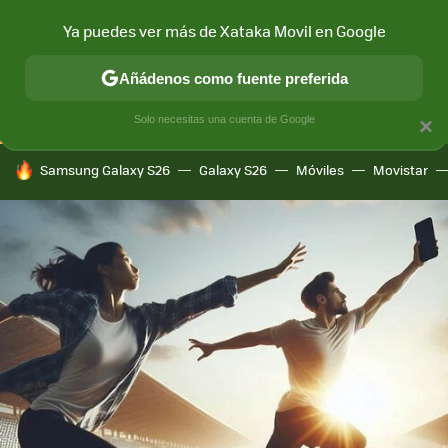
Ya puedes ver más de Xataka Movil en Google
CONECTIVIDAD
MÓVIL Y SOCIEDAD
APLICACIONES
COM
Añádenos como fuente preferida
Solo necesitas una cuenta de Google
×
HOY SE HABLA DE
Samsung Galaxy S26
Galaxy S26
Móviles
Movistar