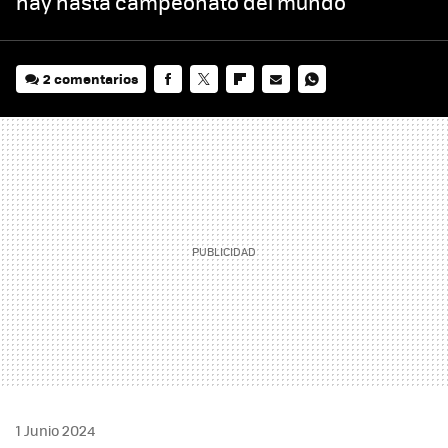
hay hasta campeonato del mundo
2 comentarios
FACEBOOK
TWITTER
FLIPBOARD
E-
WHATSAPP
MAIL
1 Junio 2024