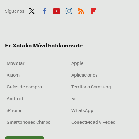
Síguenos
Twit
Fac
You
Inst
RSS
Flip
ter
ebo
tub
agr
boa
ok
e
am
rd
En Xataka Móvil hablamos de...
Movistar
Apple
Xiaomi
Aplicaciones
Guías de compra
Territorio Samsung
Android
5g
iPhone
WhatsApp
Smartphones Chinos
Conectividad y Redes