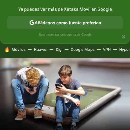
Ya puedes ver más de Xataka Movil en Google
MENÚ
NUEVO
Añádenos como fuente preferida
CONECTIVIDAD
MÓVIL Y SOCIEDAD
APLICACIONES
COM
Solo necesitas una cuenta de Google
×
HOY SE HABLA DE
Móviles
Huawei
Digi
Google Maps
VPN
Hype