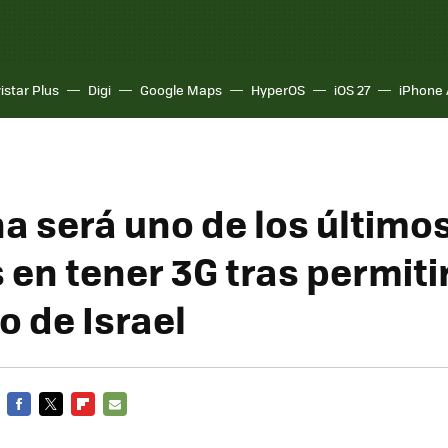
istar Plus
Digi
Google Maps
HyperOS
iOS 27
iPhone 
na será uno de los último
en tener 3G tras permitir
o de Israel
FACEBOOK
TWITTER
FLIPBOARD
E-