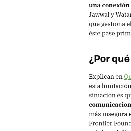
una conexión
Jawwal y Watani
que gestiona el
éste pase prime
¿Por qué
Explican en
Qu
esta limitació
situación es q
comunicacion
más insegura e
Frontier Found