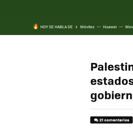
HOY SE HABLA DE
Móviles
Huawei
Mov
Palesti
estados 
gobiern
21 comentarios