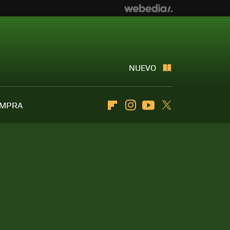
NUEVO
OMPRA
Flipboard
Instagram
Youtube
Twitter