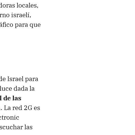
doras locales,
no israelí,
ráfico para que
e Israel para
duce dada la
 de las
a. La red 2G es
ctronic
scuchar las