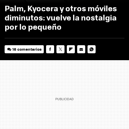
Palm, Kyocera y otros móviles
diminutos: vuelve la nostalgia
por lo pequeño
16 comentarios
FACEBOOK
TWITTER
FLIPBOARD
E-
WHATSAPP
MAIL