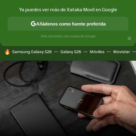
Ya puedes ver más de Xataka Movil en Google
MENÚ
NUEVO
Añádenos como fuente preferida
CONECTIVIDAD
MÓVIL Y SOCIEDAD
APLICACIONES
COM
Solo necesitas una cuenta de Google
×
HOY SE HABLA DE
Samsung Galaxy S26
Galaxy S26
Móviles
Movistar