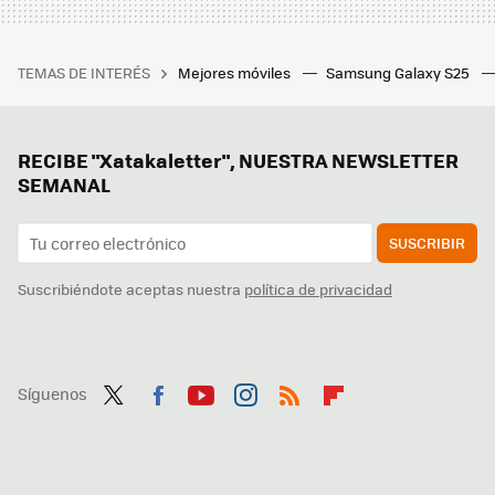
TEMAS DE INTERÉS
Mejores móviles
Samsung Galaxy S25
RECIBE "Xatakaletter", NUESTRA NEWSLETTER
SEMANAL
SUSCRIBIR
Suscribiéndote aceptas nuestra
política de privacidad
Síguenos
Twit
Fac
You
Inst
RSS
Flip
ter
ebo
tub
agr
boa