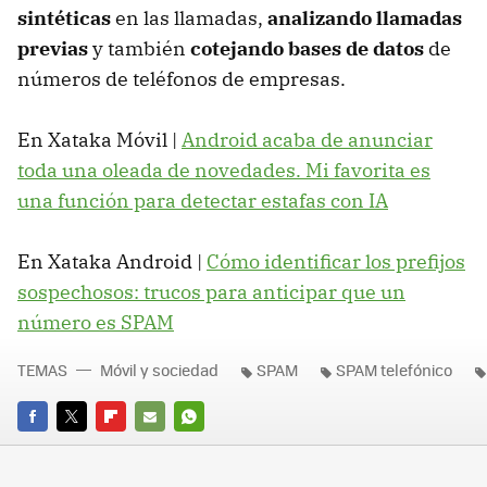
sintéticas
en las llamadas,
analizando llamadas
previas
y también
cotejando bases de datos
de
números de teléfonos de empresas.
En Xataka Móvil |
Android acaba de anunciar
toda una oleada de novedades. Mi favorita es
una función para detectar estafas con IA
En Xataka Android |
Cómo identificar los prefijos
sospechosos: trucos para anticipar que un
número es SPAM
TEMAS
Móvil y sociedad
SPAM
SPAM telefónico
FACEBOOK
TWITTER
FLIPBOARD
E-
WHATSAPP
MAIL