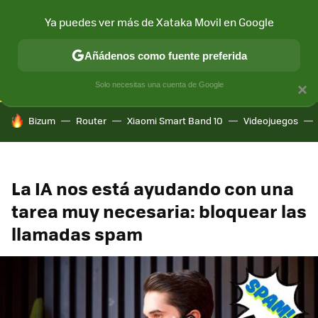
Ya puedes ver más de Xataka Movil en Google
CONECTIVIDAD
MÓVIL Y SOCIEDAD
APLICACIONES
COM
Añádenos como fuente preferida
Solo necesitas una cuenta de Google
×
HOY SE HABLA DE
Bizum
Router
Xiaomi Smart Band 10
Videojuegos
La IA nos está ayudando con una
tarea muy necesaria: bloquear las
llamadas spam