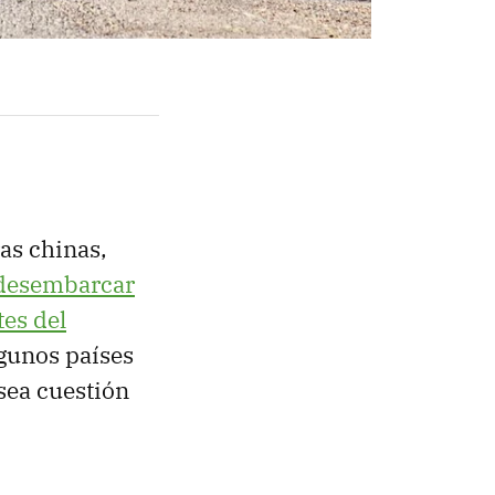
as chinas,
 desembarcar
tes del
lgunos países
sea cuestión