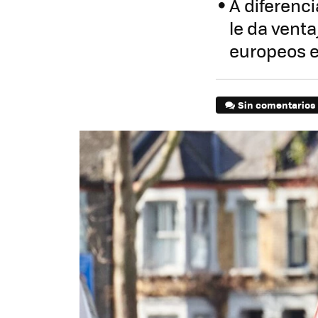
A diferenci
le da vent
europeos e
Sin comentarios