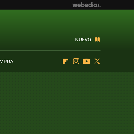
NUEVO
OMPRA
Flipboard
Instagram
Youtube
Twitter