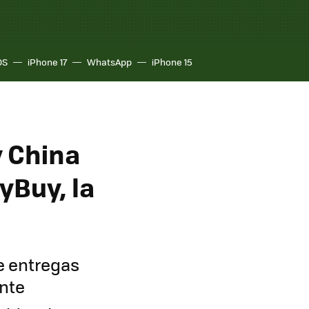
OS
iPhone 17
WhatsApp
iPhone 15
y China
yBuy, la
e entregas
ente