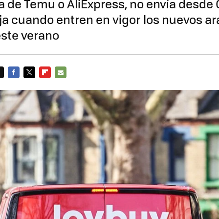
a de Temu o AliExpress, no envía desde 
aja cuando entren en vigor los nuevos a
ste verano
FACEBOOK
TWITTER
FLIPBOARD
E-
MAIL