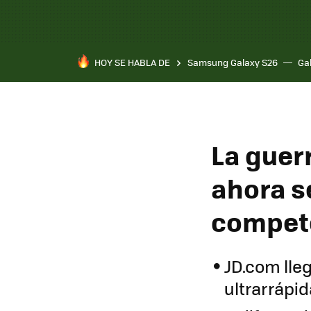
HOY SE HABLA DE
Samsung Galaxy S26
Ga
La guer
ahora se
compete
JD.com lle
ultrarrápi