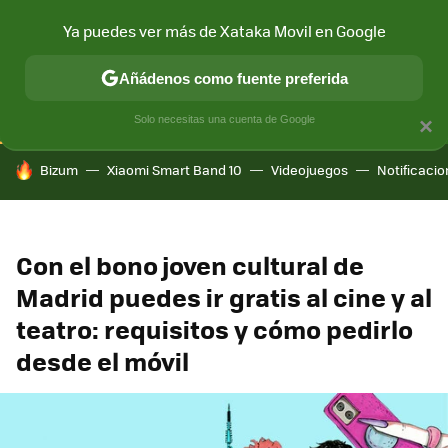
Ya puedes ver más de Xataka Movil en Google
CONECTIVIDAD
MÓVIL Y SOCIEDAD
APLICACIONES
COM
Añádenos como fuente preferida
Solo necesitas una cuenta de Google
×
HOY SE HABLA DE
Bizum
Xiaomi Smart Band 10
Videojuegos
Notificaci
Con el bono joven cultural de
Madrid puedes ir gratis al cine y al
teatro: requisitos y cómo pedirlo
desde el móvil