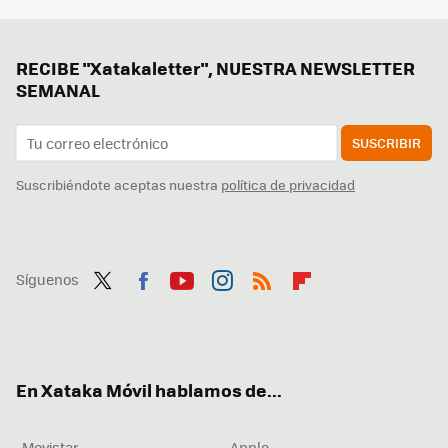
RECIBE "Xatakaletter", NUESTRA NEWSLETTER
SEMANAL
SUSCRIBIR
Suscribiéndote aceptas nuestra
política de privacidad
Síguenos
Twit
Fac
You
Inst
RSS
Flip
ter
ebo
tub
agr
boa
ok
e
am
rd
En Xataka Móvil hablamos de...
Movistar
Apple