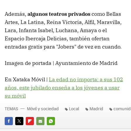
Además,
algunos
teatros privados
como Bellas
Artes, La Latina, Reina Victoria, Alfil, Maravilla,
Lara, Infanta Isabel, Luchana, Amaya o el
Espacio Ibercaja Delicias, también ofertan
entradas gratis para "Jobers" de vez en cuando.
Imagen de portada | Ayuntamiento de Madrid
En Xataka Móvil |
La edad no importa: a sus 102
años, este jubilado enseña a los jóvenes a usar
su móvil
TEMAS
Móvil y sociedad
Local
Madrid
comunid
FACEBOOK
TWITTER
FLIPBOARD
E-
WHATSAPP