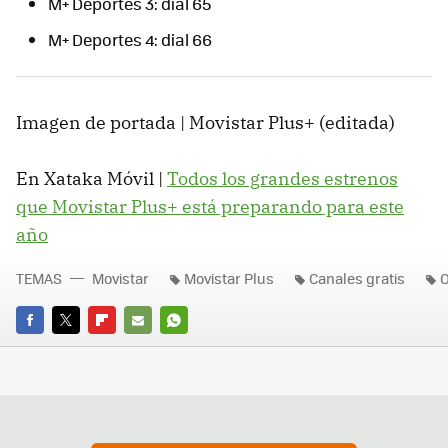
M+ Deportes 3: dial 65
M+ Deportes 4: dial 66
Imagen de portada | Movistar Plus+ (editada)
En Xataka Móvil |
Todos los grandes estrenos
que Movistar Plus+ está preparando para este
año
TEMAS
Movistar
Movistar Plus
Canales gratis
O
FACEBOOK
TWITTER
FLIPBOARD
E-
WHATSAPP
MAIL