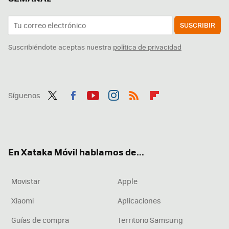
SUSCRIBIR
Suscribiéndote aceptas nuestra
política de privacidad
Síguenos
Twit
Fac
You
Inst
RSS
Flip
ter
ebo
tub
agr
boa
ok
e
am
rd
En Xataka Móvil hablamos de...
Movistar
Apple
Xiaomi
Aplicaciones
Guías de compra
Territorio Samsung