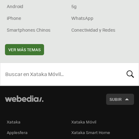
Android
5g
iPhone
WhatsApp
Smartphones Chinos
Conectividad y Redes
VER MÁS TEMAS
BUSCA
SUBIR
Xataka
Xataka Móvil
Applesfera
Xataka Smart Home