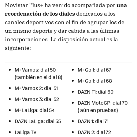
Movistar Plus+ ha venido acompañada por
una
reordenación de los diales
dedicados a los
canales deportivos con el fin de agrupar los de
un mismo deporte y dar cabida a las últimas
incorporaciones. La disposición actual es la
siguiente:
M+ Vamos: dial 50
M+ Golf: dial 67
(también en el dial 8)
M+ Golf: dial 68
M+ Vamos 2: dial 51
DAZN F1: dial 69
M+ Vamos 3: dial 52
DAZN MotoGP: dial 70
M+ LaLiga: dial 54
( aún en pruebas)
DAZN LaLiga: dial 55
DAZN 1: dial 71
LaLiga Tv
DAZN 2: dial 72