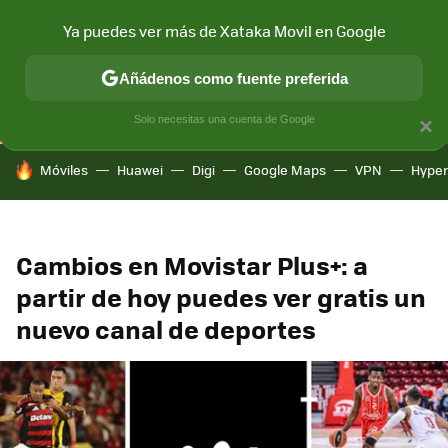
Ya puedes ver más de Xataka Movil en Google
CONECTIVIDAD
MÓVIL Y SOCIEDAD
APLICACIONES
COM
Añádenos como fuente preferida
Solo necesitas una cuenta de Google
×
HOY SE HABLA DE
Móviles
Huawei
Digi
Google Maps
VPN
Hype
Cambios en Movistar Plus+: a
partir de hoy puedes ver gratis un
nuevo canal de deportes