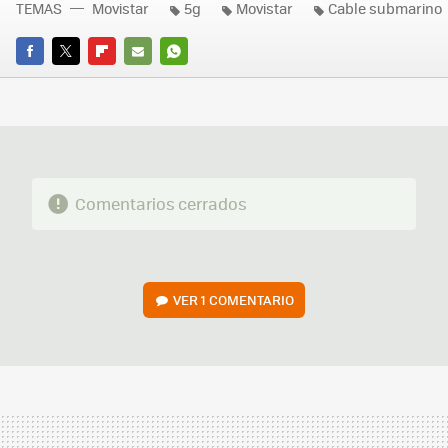
TEMAS
Movistar
5g
Movistar
Cable submarino
FACEBOOK
TWITTER
FLIPBOARD
E-
WHATSAPP
MAIL
Comentarios cerrados
VER
1 COMENTARIO