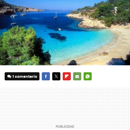
1 comentario
FACEBOOK
TWITTER
FLIPBOARD
E-
WHATSAPP
MAIL