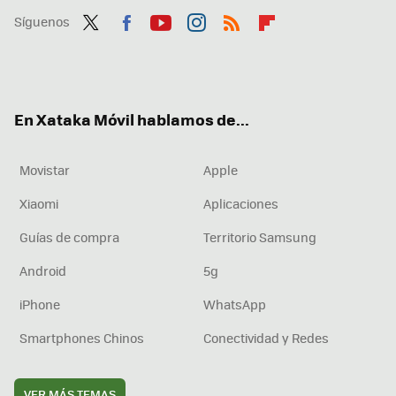
Síguenos
Twit
Fac
You
Inst
RSS
Flip
ter
ebo
tub
agr
boa
ok
e
am
rd
En Xataka Móvil hablamos de...
Movistar
Apple
Xiaomi
Aplicaciones
Guías de compra
Territorio Samsung
Android
5g
iPhone
WhatsApp
Smartphones Chinos
Conectividad y Redes
VER MÁS TEMAS