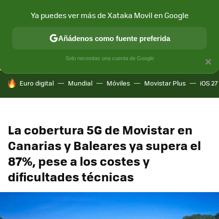
Ya puedes ver más de Xataka Movil en Google
CONECTIVIDAD
MÓVIL Y SOCIEDAD
APLICACIONES
COM
Añádenos como fuente preferida
Solo necesitas una cuenta de Google
×
HOY SE HABLA DE
Euro digital
Mundial
Móviles
Movistar Plus
iOS 27
La cobertura 5G de Movistar en
Canarias y Baleares ya supera el
87%, pese a los costes y
dificultades técnicas