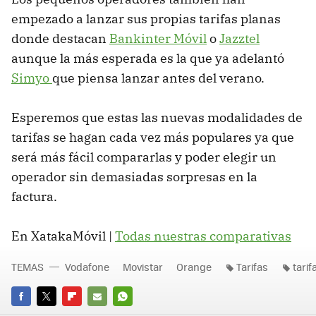
empezado a lanzar sus propias tarifas planas
donde destacan
Bankinter Móvil
o
Jazztel
aunque la más esperada es la que ya adelantó
Simyo
que piensa lanzar antes del verano.
Esperemos que estas las nuevas modalidades de
tarifas se hagan cada vez más populares ya que
será más fácil compararlas y poder elegir un
operador sin demasiadas sorpresas en la
factura.
En XatakaMóvil |
Todas nuestras comparativas
TEMAS
Vodafone
Movistar
Orange
Tarifas
tarif
FACEBOOK
TWITTER
FLIPBOARD
E-
WHATSAPP