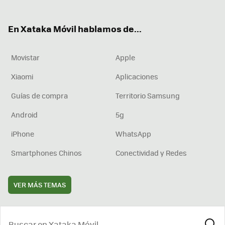
ter
ebo
tub
agr
boa
ok
e
am
rd
En Xataka Móvil hablamos de...
Movistar
Apple
Xiaomi
Aplicaciones
Guías de compra
Territorio Samsung
Android
5g
iPhone
WhatsApp
Smartphones Chinos
Conectividad y Redes
VER MÁS TEMAS