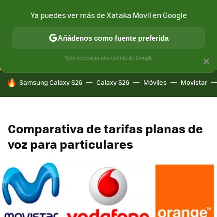
Ya puedes ver más de Xataka Movil en Google
CONECTIVIDAD
MÓVIL Y SOCIEDAD
APLICACIONES
COM
Añádenos como fuente preferida
Solo necesitas una cuenta de Google
×
HOY SE HABLA DE
Samsung Galaxy S26
Galaxy S26
Móviles
Movistar
Comparativa de tarifas planas de
voz para particulares