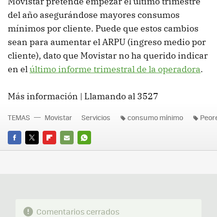
Movistar pretende empezar el último trimestre
del año asegurándose mayores consumos
mínimos por cliente. Puede que estos cambios
sean para aumentar el ARPU (ingreso medio por
cliente), dato que Movistar no ha querido indicar
en el
último informe trimestral de la operadora
.
Más información | Llamando al 3527
TEMAS
Movistar
Servicios
consumo mínimo
Peor
FACEBOOK
TWITTER
FLIPBOARD
E-
WHATSAPP
MAIL
Comentarios cerrados