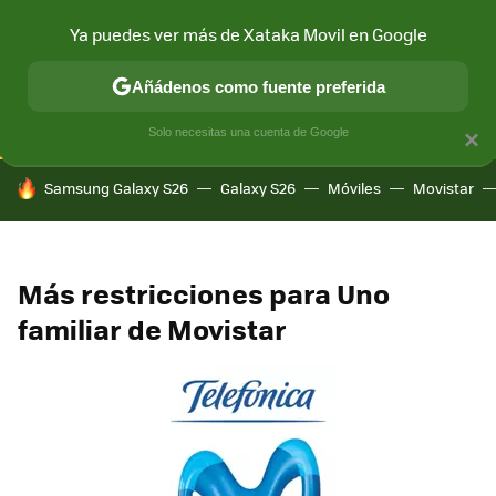
Ya puedes ver más de Xataka Movil en Google
CONECTIVIDAD
MÓVIL Y SOCIEDAD
APLICACIONES
COM
Añádenos como fuente preferida
Solo necesitas una cuenta de Google
×
HOY SE HABLA DE
Samsung Galaxy S26
Galaxy S26
Móviles
Movistar
Más restricciones para Uno
familiar de Movistar