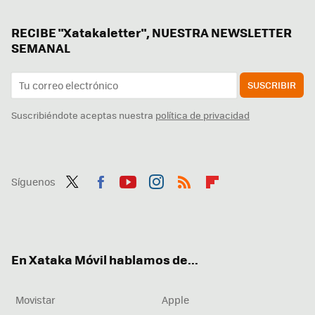
RECIBE "Xatakaletter", NUESTRA NEWSLETTER
SEMANAL
SUSCRIBIR
Suscribiéndote aceptas nuestra
política de privacidad
Síguenos
Twit
Fac
You
Inst
RSS
Flip
ter
ebo
tub
agr
boa
ok
e
am
rd
En Xataka Móvil hablamos de...
Movistar
Apple