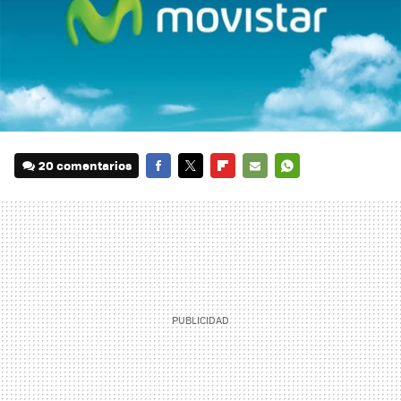
20 comentarios
FACEBOOK
TWITTER
FLIPBOARD
E-
WHATSAPP
MAIL