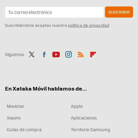
SUSCRIBIR
Suscribiéndote aceptas nuestra
política de privacidad
Síguenos
Twit
Fac
You
Inst
RSS
Flip
ter
ebo
tub
agr
boa
ok
e
am
rd
En Xataka Móvil hablamos de...
Movistar
Apple
Xiaomi
Aplicaciones
Guías de compra
Territorio Samsung