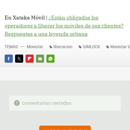
En Xataka Móvil |
¿Están obligados los
operadores a liberar los móviles de sus clientes?
Respuestas a una leyenda urbana
TEMAS
Movistar
liberacion
SIMLOCK
Movistar t
FACEBOOK
TWITTER
FLIPBOARD
E-
WHATSAPP
MAIL
Comentarios cerrados