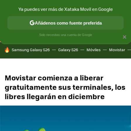
Ya puedes ver más de Xataka Movil en Google
CONECTIVIDAD
MÓVIL Y SOCIEDAD
APLICACIONES
COM
Añádenos como fuente preferida
Solo necesitas una cuenta de Google
×
HOY SE HABLA DE
Samsung Galaxy S26
Galaxy S26
Móviles
Movistar
Movistar comienza a liberar
gratuitamente sus terminales, los
libres llegarán en diciembre