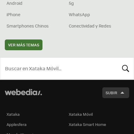
Android
5g
iPhone
WhatsApp
Smartphones Chinos
Conectividad y Redes
VER MÁS TEMAS
BUSCA
SUBIR
Xataka
Xataka Móvil
Applesfera
Xataka Smart Home