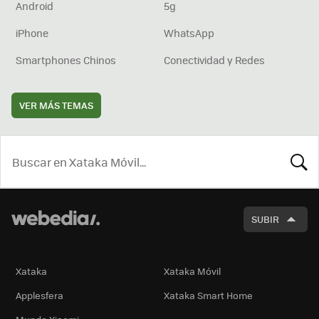
Android
5g
iPhone
WhatsApp
Smartphones Chinos
Conectividad y Redes
VER MÁS TEMAS
BUSCA
SUBIR
Xataka
Xataka Móvil
Applesfera
Xataka Smart Home