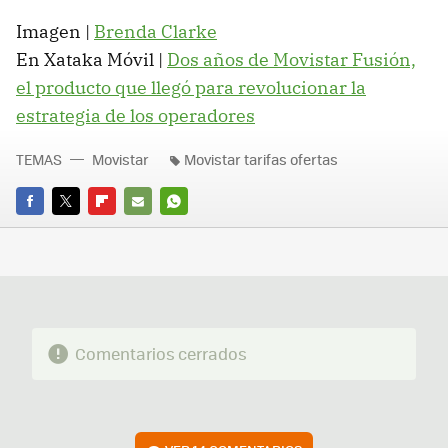
Imagen |
Brenda Clarke
En Xataka Móvil |
Dos años de Movistar Fusión,
el producto que llegó para revolucionar la
estrategia de los operadores
TEMAS
Movistar
Movistar tarifas ofertas
FACEBOOK
TWITTER
FLIPBOARD
E-
WHATSAPP
MAIL
Comentarios cerrados