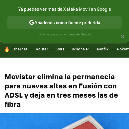
Ya puedes ver más de Xataka Movil en Google
CONECTIVIDAD
MÓVIL Y SOCIEDAD
APLICACIONES
COM
Añádenos como fuente preferida
Solo necesitas una cuenta de Google
×
HOY SE HABLA DE
Ethernet
Router
WiFi
iPhone 17
Netflix
Pokém
Movistar elimina la permanecia
para nuevas altas en Fusión con
ADSL y deja en tres meses las de
fibra