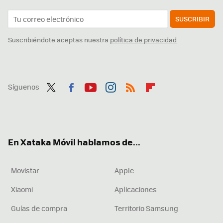
SUSCRIBIR
Suscribiéndote aceptas nuestra
política de privacidad
Síguenos
Twit
Fac
You
Inst
RSS
Flip
ter
ebo
tub
agr
boa
ok
e
am
rd
En Xataka Móvil hablamos de...
Movistar
Apple
Xiaomi
Aplicaciones
Guías de compra
Territorio Samsung