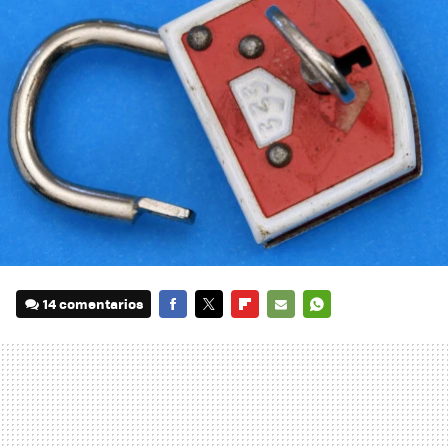
14 comentarios
FACEBOOK
TWITTER
FLIPBOARD
E-
WHATSAPP
MAIL