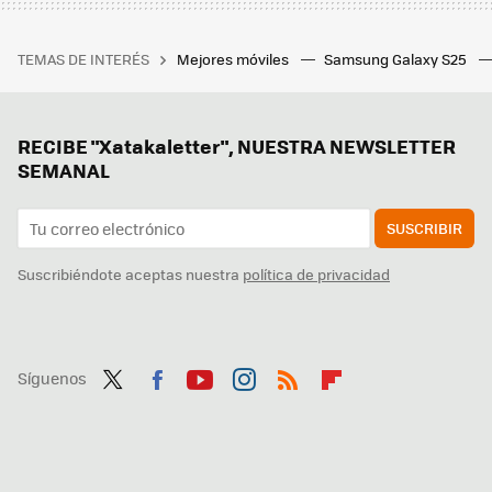
TEMAS DE INTERÉS
Mejores móviles
Samsung Galaxy S25
RECIBE "Xatakaletter", NUESTRA NEWSLETTER
SEMANAL
SUSCRIBIR
Suscribiéndote aceptas nuestra
política de privacidad
Síguenos
Twit
Fac
You
Inst
RSS
Flip
ter
ebo
tub
agr
boa
ok
e
am
rd