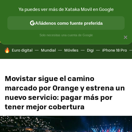
Ya puedes ver más de Xataka Movil en Google
CONECTIVIDAD
MÓVIL Y SOCIEDAD
APLICACIONES
COM
Añádenos como fuente preferida
Solo necesitas una cuenta de Google
×
HOY SE HABLA DE
Euro digital
Mundial
Móviles
Digi
iPhone 18 Pro
Movistar sigue el camino
marcado por Orange y estrena un
nuevo servicio: pagar más por
tener mejor cobertura