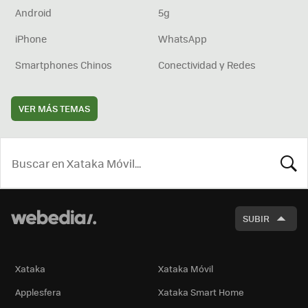
Android
5g
iPhone
WhatsApp
Smartphones Chinos
Conectividad y Redes
VER MÁS TEMAS
BUSCA
SUBIR
Xataka
Xataka Móvil
Applesfera
Xataka Smart Home