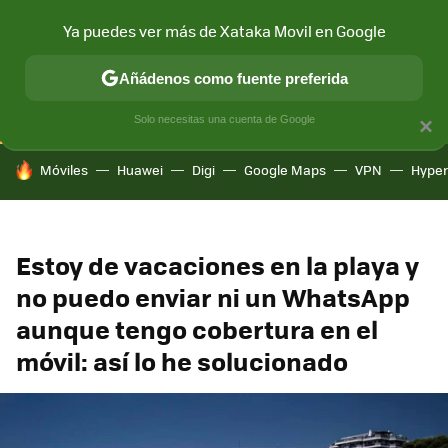
Ya puedes ver más de Xataka Movil en Google
CONECTIVIDAD
MÓVIL Y SOCIEDAD
APLICACIONES
COM
Añádenos como fuente preferida
Solo necesitas una cuenta de Google
×
HOY SE HABLA DE
Móviles
Huawei
Digi
Google Maps
VPN
Hype
Estoy de vacaciones en la playa y
no puedo enviar ni un WhatsApp
aunque tengo cobertura en el
móvil: así lo he solucionado