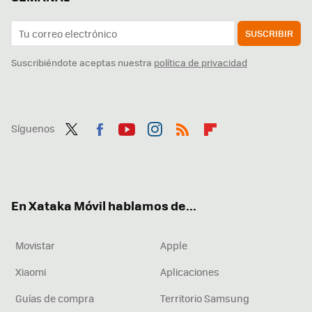
SUSCRIBIR
Suscribiéndote aceptas nuestra
política de privacidad
Síguenos
Twit
Fac
You
Inst
RSS
Flip
ter
ebo
tub
agr
boa
ok
e
am
rd
En Xataka Móvil hablamos de...
Movistar
Apple
Xiaomi
Aplicaciones
Guías de compra
Territorio Samsung