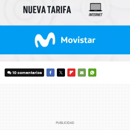
10 comentarios
FACEBOOK
TWITTER
FLIPBOARD
E-
WHATSAPP
MAIL