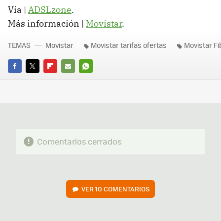
Vía |
ADSLzone
.
Más información |
Movistar
.
TEMAS
Movistar
Movistar tarifas ofertas
Movistar Fi
FACEBOOK
TWITTER
FLIPBOARD
E-
WHATSAPP
MAIL
Comentarios cerrados
VER
10 COMENTARIOS