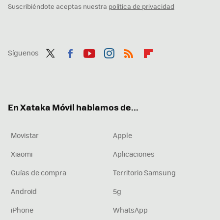
Suscribiéndote aceptas nuestra
política de privacidad
Síguenos
Twit
Fac
You
Inst
RSS
Flip
ter
ebo
tub
agr
boa
ok
e
am
rd
En Xataka Móvil hablamos de...
Movistar
Apple
Xiaomi
Aplicaciones
Guías de compra
Territorio Samsung
Android
5g
iPhone
WhatsApp