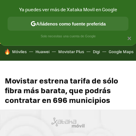
Ya puedes ver más de Xataka Movil en Google
CONECTIVIDAD
MÓVIL Y SOCIEDAD
APLICACIONES
COM
Añádenos como fuente preferida
Solo necesitas una cuenta de Google
×
HOY SE HABLA DE
Móviles
Huawei
Movistar Plus
Digi
Google Maps
Movistar estrena tarifa de sólo
fibra más barata, que podrás
contratar en 696 municipios