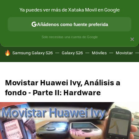
Ya puedes ver más de Xataka Movil en Google
MENÚ
NUEVO
Añádenos como fuente preferida
CONECTIVIDAD
MÓVIL Y SOCIEDAD
APLICACIONES
COM
Solo necesitas una cuenta de Google
×
HOY SE HABLA DE
Samsung Galaxy S26
Galaxy S26
Móviles
Movistar
Movistar Huawei Ivy, Análisis a
fondo - Parte II: Hardware