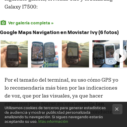
Galaxy I7500:
Ver galería completa »
Google Maps Navigation en Movistar Ivy (6 fotos)
Ne
Por el tamaño del terminal, su uso cómo
GPS
yo
lo recomendaría más bien por las indicaciones
de voz, que por las visuales, ya que hacer
esfuerzos para fijarse en una pantalla
tan
Utilizamos cookies de terceros para generar estadísticas
pequeña y tan poco clara
mientras conducimos
de audiencia y mostrar publicidad personalizada
analizando tu navegación. Si sigues navegando estarás
puede ser peligroso.
aceptando su uso.
Más información