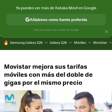
Ya puedes ver más de Xataka Movil en Google
CONECTIVIDAD
MÓVIL Y SOCIEDAD
APLICACIONES
COM
Añádenos como fuente preferida
Solo necesitas una cuenta de Google
×
HOY SE HABLA DE
Samsung Galaxy S26
Galaxy S26
Móviles
Movistar
Movistar mejora sus tarifas
móviles con más del doble de
gigas por el mismo precio