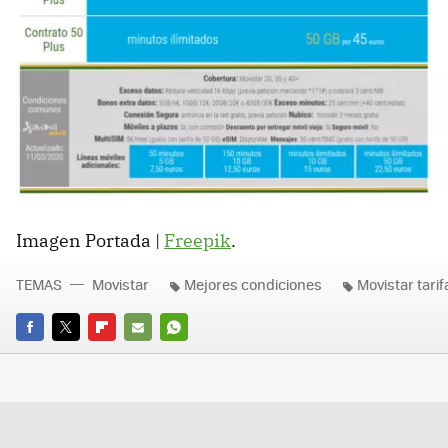
Imagen Portada |
Freepik
.
TEMAS
Movistar
Mejores condiciones
Movistar tarif
FACEBOOK
TWITTER
FLIPBOARD
E-
WHATSAPP
MAIL