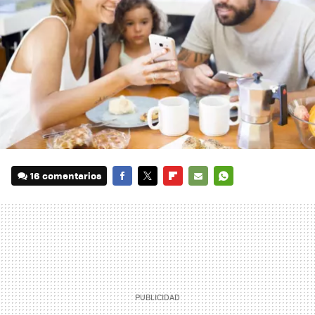
16 comentarios
FACEBOOK
TWITTER
FLIPBOARD
E-
WHATSAPP
MAIL