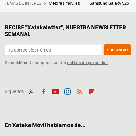
TEMAS DE INTERÉS
Mejores móviles
Samsung Galaxy S25
RECIBE "Xatakaletter", NUESTRA NEWSLETTER
SEMANAL
SUSCRIBIR
Suscribiéndote aceptas nuestra
política de privacidad
Síguenos
Twit
Fac
You
Inst
RSS
Flip
ter
ebo
tub
agr
boa
ok
e
am
rd
En Xataka Móvil hablamos de...