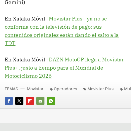
Gemini)
En Xataka Móvil |
Movistar Plus+ ya no se
conforma con la televisión de pago: sus
contenidos originales están dando el salto a la
TDT
En Xataka Móvil |
DAZN MotoGP llega a Movistar
Plus+, justo a tiempo para el Mundial de
Motociclismo 2026
TEMAS
Movistar
Operadores
Movistar Plus
Mul
FACEBOOK
TWITTER
FLIPBOARD
E-
WHATSAPP
MAIL