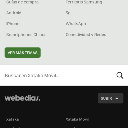
Guías de compra
Territorio Samsung
Android
5g
iPhone
WhatsApp
Smartphones Chinos
Conectividad y Redes
VER MÁS TEMAS
BUSCA
SUBIR
Xataka
Xataka Móvil