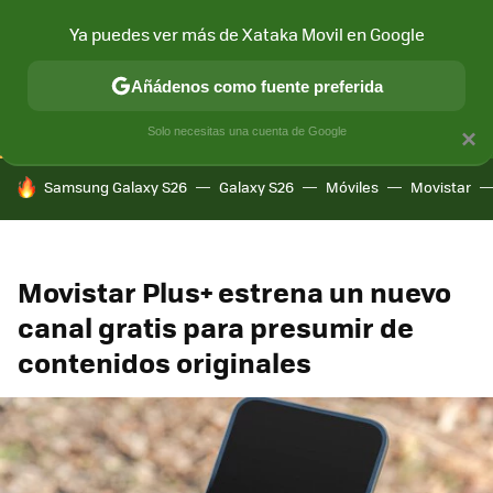
Ya puedes ver más de Xataka Movil en Google
CONECTIVIDAD
MÓVIL Y SOCIEDAD
APLICACIONES
COM
Añádenos como fuente preferida
Solo necesitas una cuenta de Google
×
HOY SE HABLA DE
Samsung Galaxy S26
Galaxy S26
Móviles
Movistar
Movistar Plus+ estrena un nuevo
canal gratis para presumir de
contenidos originales