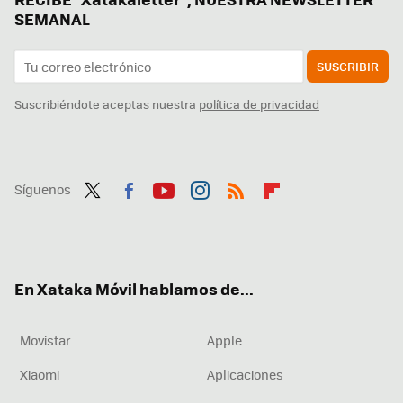
SEMANAL
SUSCRIBIR
Suscribiéndote aceptas nuestra
política de privacidad
Síguenos
Twit
Fac
You
Inst
RSS
Flip
ter
ebo
tub
agr
boa
ok
e
am
rd
En Xataka Móvil hablamos de...
Movistar
Apple
Xiaomi
Aplicaciones