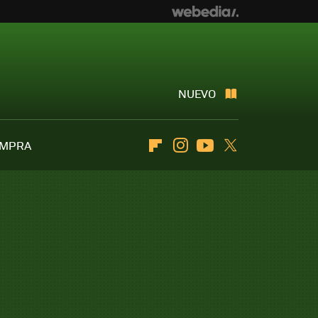
NUEVO
OMPRA
Flipboard
Instagram
Youtube
Twitter