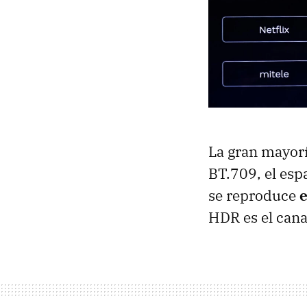
La gran mayorí
BT.709, el esp
se reproduce
e
HDR es el can