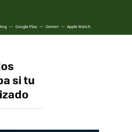
Ring
Google Play
Gemini
Apple Watch
los
a si tu
lizado