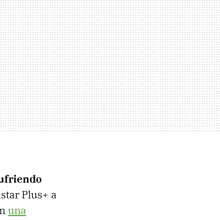
ufriendo
star Plus+ a
in
una