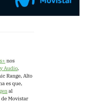
us+
nos
y Audio
,
c Range, Alto
ma es que,
gen
al
a de Movistar