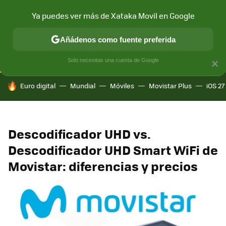
Ya puedes ver más de Xataka Movil en Google
CONECTIVIDAD
MÓVIL Y SOCIEDAD
APLICACIONES
COM
Añádenos como fuente preferida
Solo necesitas una cuenta de Google
×
HOY SE HABLA DE
Euro digital
Mundial
Móviles
Movistar Plus
iOS 27
Descodificador UHD vs.
Descodificador UHD Smart WiFi de
Movistar: diferencias y precios