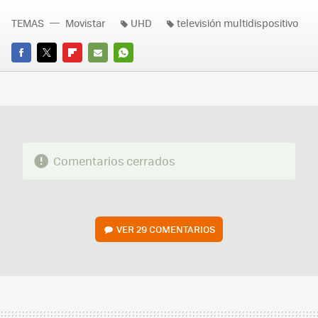
TEMAS
Movistar
UHD
televisión multidispositivo
FACEBOOK
TWITTER
FLIPBOARD
E-
WHATSAPP
MAIL
Comentarios cerrados
VER
29 COMENTARIOS