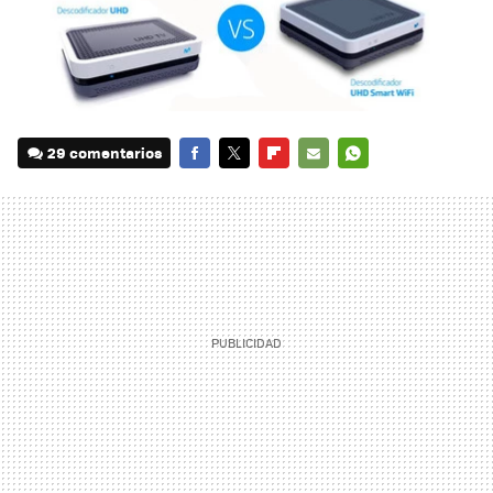
29 comentarios
FACEBOOK
TWITTER
FLIPBOARD
E-
WHATSAPP
MAIL