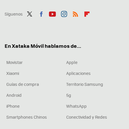
Síguenos
Twit
Fac
You
Inst
RSS
Flip
ter
ebo
tub
agr
boa
ok
e
am
rd
En Xataka Móvil hablamos de...
Movistar
Apple
Xiaomi
Aplicaciones
Guías de compra
Territorio Samsung
Android
5g
iPhone
WhatsApp
Smartphones Chinos
Conectividad y Redes