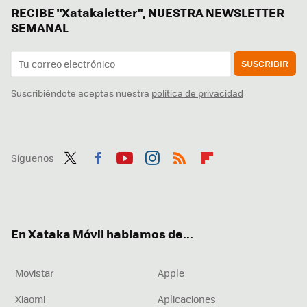
RECIBE "Xatakaletter", NUESTRA NEWSLETTER
SEMANAL
SUSCRIBIR
Suscribiéndote aceptas nuestra
política de privacidad
Síguenos
Twit
Fac
You
Inst
RSS
Flip
ter
ebo
tub
agr
boa
ok
e
am
rd
En Xataka Móvil hablamos de...
Movistar
Apple
Xiaomi
Aplicaciones