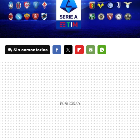
Sin comentarios
FACEBOOK
TWITTER
FLIPBOARD
E-
WHATSAPP
MAIL