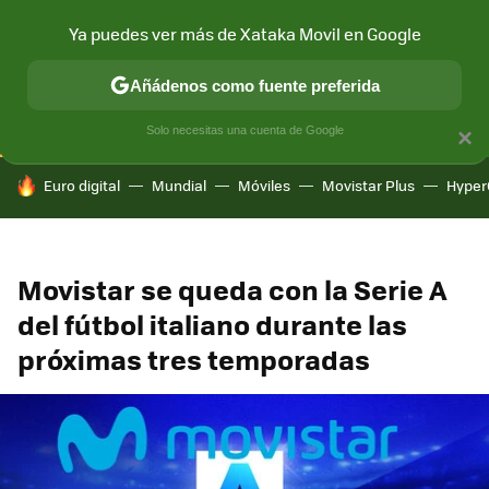
Ya puedes ver más de Xataka Movil en Google
CONECTIVIDAD
MÓVIL Y SOCIEDAD
APLICACIONES
COM
Añádenos como fuente preferida
Solo necesitas una cuenta de Google
×
HOY SE HABLA DE
Euro digital
Mundial
Móviles
Movistar Plus
Hyper
Movistar se queda con la Serie A
del fútbol italiano durante las
próximas tres temporadas