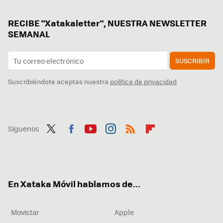
RECIBE "Xatakaletter", NUESTRA NEWSLETTER
SEMANAL
SUSCRIBIR
Suscribiéndote aceptas nuestra
política de privacidad
Síguenos
Twit
Fac
You
Inst
RSS
Flip
ter
ebo
tub
agr
boa
ok
e
am
rd
En Xataka Móvil hablamos de...
Movistar
Apple