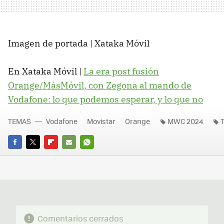
Imagen de portada | Xataka Móvil
En Xataka Móvil |
La era post fusión
Orange/MásMóvil, con Zegona al mando de
Vodafone: lo que podemos esperar, y lo que no
TEMAS
Vodafone
Movistar
Orange
MWC 2024
T
FACEBOOK
TWITTER
FLIPBOARD
E-
WHATSAPP
MAIL
Comentarios cerrados