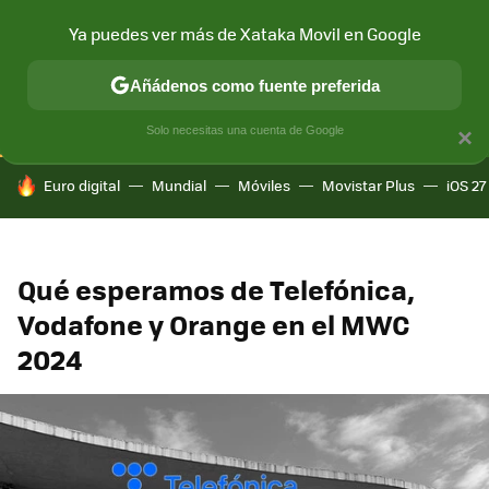
Ya puedes ver más de Xataka Movil en Google
CONECTIVIDAD
MÓVIL Y SOCIEDAD
APLICACIONES
COM
Añádenos como fuente preferida
Solo necesitas una cuenta de Google
×
HOY SE HABLA DE
Euro digital
Mundial
Móviles
Movistar Plus
iOS 27
Qué esperamos de Telefónica,
Vodafone y Orange en el MWC
2024