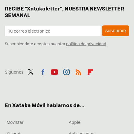
RECIBE "Xatakaletter", NUESTRA NEWSLETTER
SEMANAL
SUSCRIBIR
Suscribiéndote aceptas nuestra
política de privacidad
Síguenos
Twit
Fac
You
Inst
RSS
Flip
ter
ebo
tub
agr
boa
ok
e
am
rd
En Xataka Móvil hablamos de...
Movistar
Apple
Xiaomi
Aplicaciones