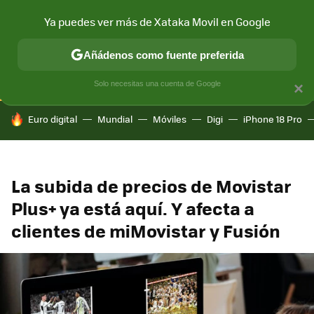
Ya puedes ver más de Xataka Movil en Google
CONECTIVIDAD
MÓVIL Y SOCIEDAD
APLICACIONES
COM
Añádenos como fuente preferida
Solo necesitas una cuenta de Google
×
HOY SE HABLA DE
Euro digital
Mundial
Móviles
Digi
iPhone 18 Pro
La subida de precios de Movistar
Plus+ ya está aquí. Y afecta a
clientes de miMovistar y Fusión