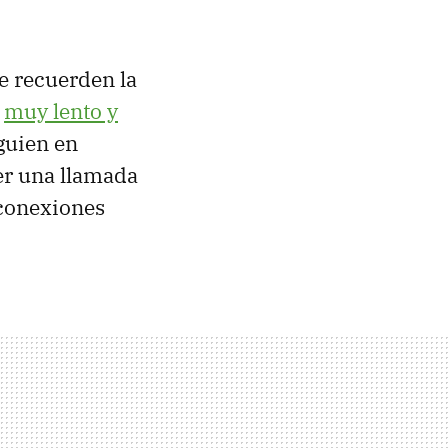
e recuerden la
o
muy lento y
lguien en
er una llamada
 conexiones