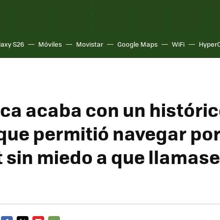
laxy S26
Móviles
Movistar
Google Maps
WiFi
Hyper
ica acaba con un históric
 que permitió navegar po
t sin miedo a que llamase