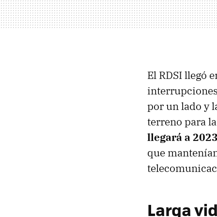
El RDSI llegó e
interrupciones
por un lado y l
terreno para l
llegará a 202
que mantenían 
telecomunicac
Larga vid