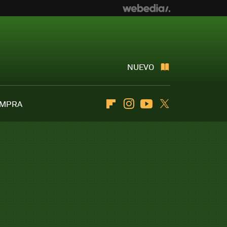
NUEVO
OMPRA
Flipboard
Instagram
Youtube
Twitter