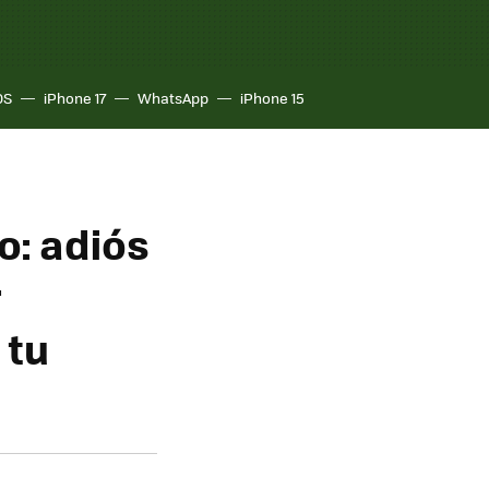
OS
iPhone 17
WhatsApp
iPhone 15
o: adiós
r
 tu