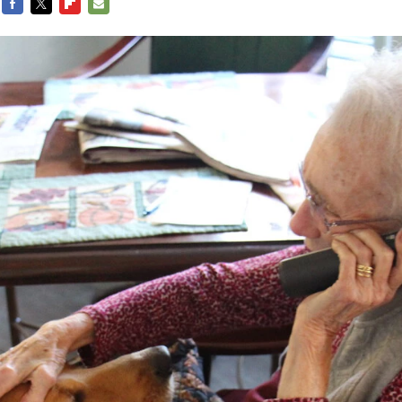
FACEBOOK
TWITTER
FLIPBOARD
E-
MAIL