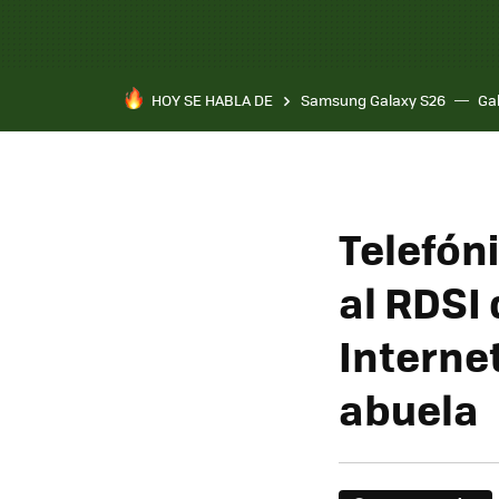
HOY SE HABLA DE
Samsung Galaxy S26
Ga
Telefón
al RDSI
Interne
abuela