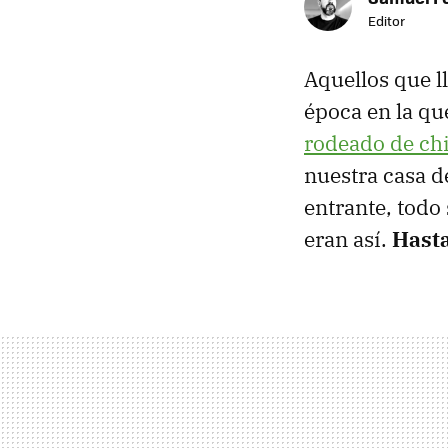
Editor
Aquellos que l
época en la qu
rodeado de ch
nuestra casa d
entrante, todo
eran así.
Hasta