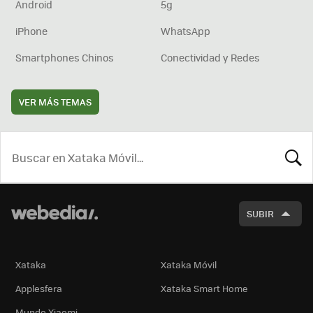
Android
5g
iPhone
WhatsApp
Smartphones Chinos
Conectividad y Redes
VER MÁS TEMAS
BUSCA
SUBIR
Xataka
Xataka Móvil
Applesfera
Xataka Smart Home
Mundo Xiaomi