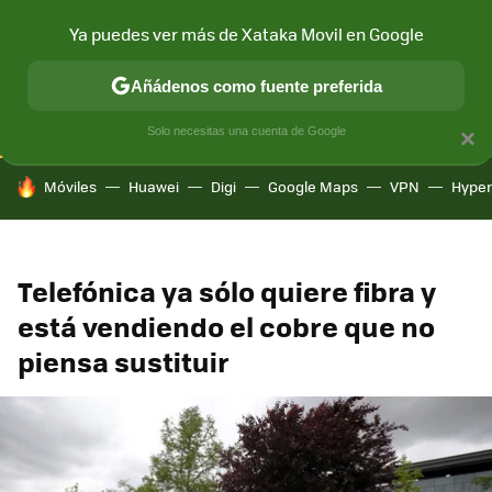
Ya puedes ver más de Xataka Movil en Google
CONECTIVIDAD
MÓVIL Y SOCIEDAD
APLICACIONES
COM
Añádenos como fuente preferida
Solo necesitas una cuenta de Google
×
HOY SE HABLA DE
Móviles
Huawei
Digi
Google Maps
VPN
Hype
Telefónica ya sólo quiere fibra y
está vendiendo el cobre que no
piensa sustituir