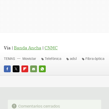
Vía |
Banda Ancha
|
CNMC
TEMAS
Movistar
Telefónica
adsl
Fibra óptica
FACEBOOK
TWITTER
FLIPBOARD
E-
WHATSAPP
MAIL
Comentarios cerrados