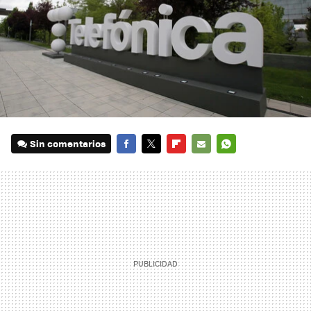
Sin comentarios
FACEBOOK
TWITTER
FLIPBOARD
E-
WHATSAPP
MAIL