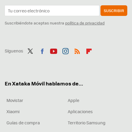
SUSCRIBIR
Suscribiéndote aceptas nuestra
política de privacidad
Síguenos
Twit
Fac
You
Inst
RSS
Flip
ter
ebo
tub
agr
boa
ok
e
am
rd
En Xataka Móvil hablamos de...
Movistar
Apple
Xiaomi
Aplicaciones
Guías de compra
Territorio Samsung