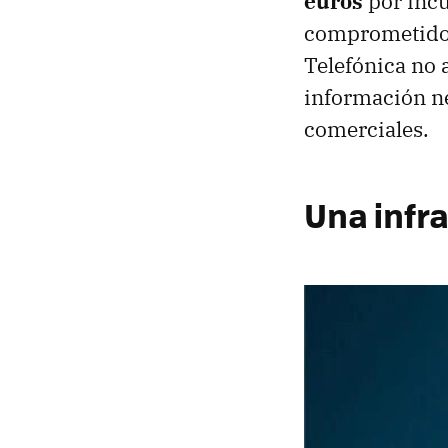
euros
por incu
comprometido.
Telefónica no 
información nec
comerciales.
Una infr