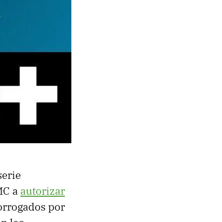
serie
MC a
autorizar
orrogados por