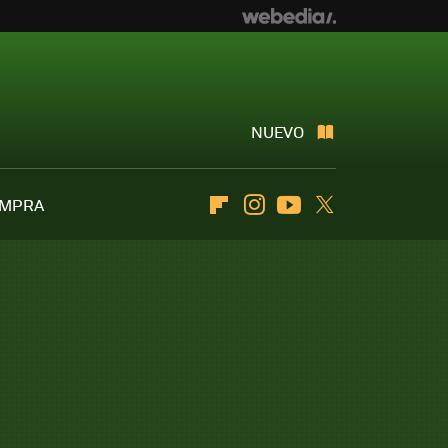
NUEVO
OMPRA
Flipboard
Instagram
Youtube
Twitter