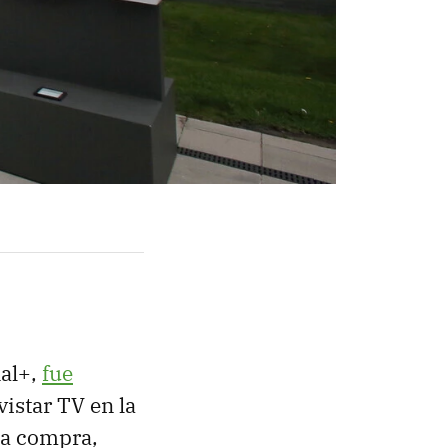
nal+,
fue
istar TV en la
sa compra,