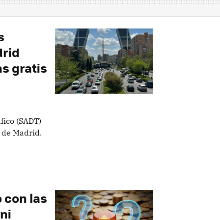
s
drid
as gratis
fico (SADT)
 de Madrid.
 con las
ni