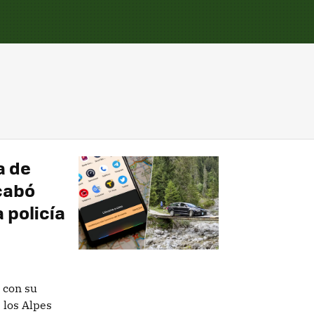
a de
cabó
 policía
 con su
 los Alpes