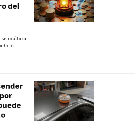
ro del
o se multará
mado lo
cender
 por
 puede
do