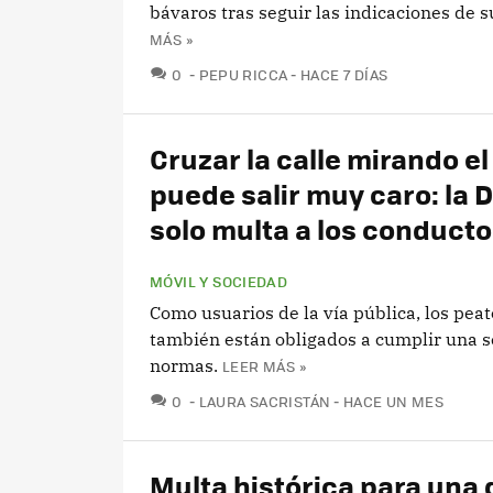
bávaros tras seguir las indicaciones de 
MÁS »
COMENTARIOS
0
PEPU RICCA
HACE 7 DÍAS
Cruzar la calle mirando el
puede salir muy caro: la 
solo multa a los conduct
MÓVIL Y SOCIEDAD
Como usuarios de la vía pública, los pea
también están obligados a cumplir una s
normas.
LEER MÁS »
COMENTARIOS
0
LAURA SACRISTÁN
HACE UN MES
Multa histórica para una 