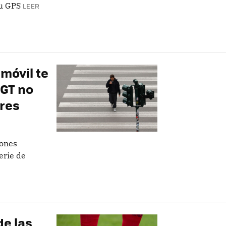
su GPS
LEER
 móvil te
DGT no
ores
tones
erie de
de las