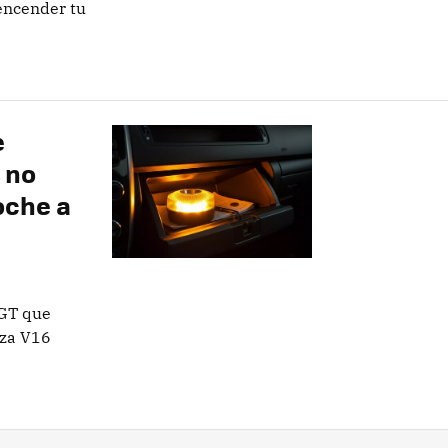
 encender tu
e
 no
coche a
DGT que
iza V16