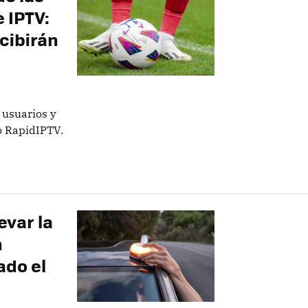
 IPTV:
ecibirán
 usuarios y
 o RapidIPTV.
evar la
n
ado el