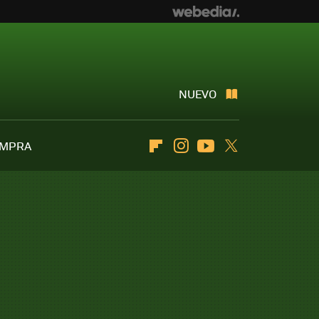
NUEVO
OMPRA
Flipboard
Instagram
Youtube
Twitter