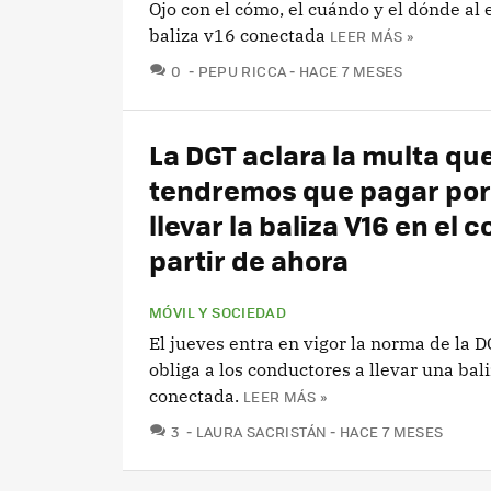
Ojo con el cómo, el cuándo y el dónde al
baliza v16 conectada
LEER MÁS »
COMENTARIOS
0
PEPU RICCA
HACE 7 MESES
La DGT aclara la multa qu
tendremos que pagar por
llevar la baliza V16 en el 
partir de ahora
MÓVIL Y SOCIEDAD
El jueves entra en vigor la norma de la 
obliga a los conductores a llevar una bal
conectada.
LEER MÁS »
COMENTARIOS
3
LAURA SACRISTÁN
HACE 7 MESES