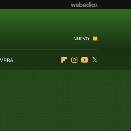
NUEVO
OMPRA
Flipboard
Instagram
Youtube
Twitter