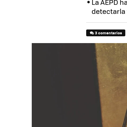
La AEPD ha
detectarla 
3 comentarios