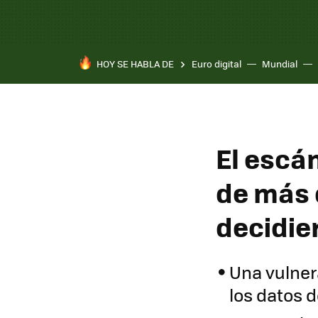
HOY SE HABLA DE
Euro digital
Mundial
El escán
de más 
decidie
Una vulner
los datos 