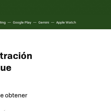
Ring
Google Play
Gemini
Apple Watch
ltración
que
te obtener