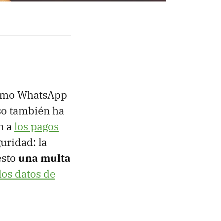
como WhatsApp
so también ha
n a
los pagos
guridad: la
esto
una multa
los datos de