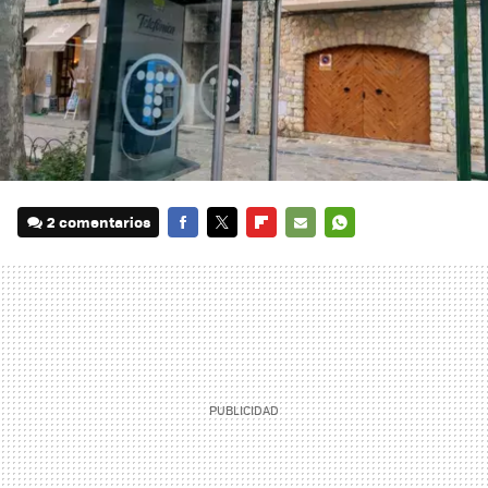
2 comentarios
FACEBOOK
TWITTER
FLIPBOARD
E-
WHATSAPP
MAIL