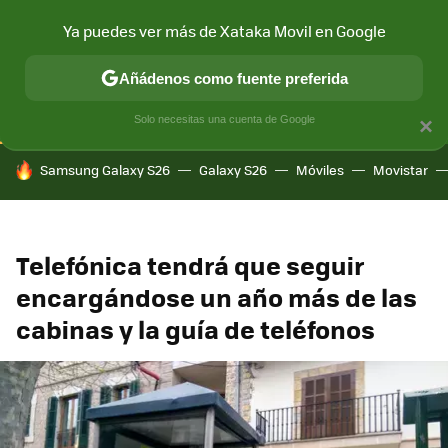
Ya puedes ver más de Xataka Movil en Google
CONECTIVIDAD
MÓVIL Y SOCIEDAD
APLICACIONES
COM
Añádenos como fuente preferida
Solo necesitas una cuenta de Google
×
HOY SE HABLA DE
Samsung Galaxy S26
Galaxy S26
Móviles
Movistar
Telefónica tendrá que seguir
encargándose un año más de las
cabinas y la guía de teléfonos