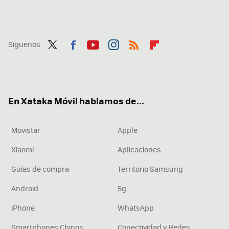
Síguenos
Twit
Fac
You
Inst
RSS
Flip
ter
ebo
tub
agr
boa
ok
e
am
rd
En Xataka Móvil hablamos de...
Movistar
Apple
Xiaomi
Aplicaciones
Guías de compra
Territorio Samsung
Android
5g
iPhone
WhatsApp
Smartphones Chinos
Conectividad y Redes