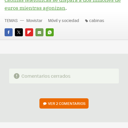
euros mientras agonizan
.
TEMAS
Movistar
Móvil y sociedad
cabinas
FACEBOOK
TWITTER
FLIPBOARD
E-
WHATSAPP
MAIL
Comentarios cerrados
VER
2 COMENTARIOS