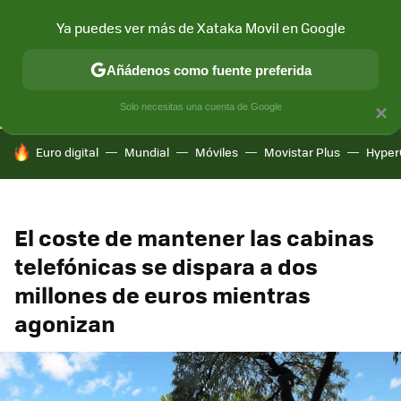
Ya puedes ver más de Xataka Movil en Google
CONECTIVIDAD
MÓVIL Y SOCIEDAD
APLICACIONES
COM
Añádenos como fuente preferida
Solo necesitas una cuenta de Google
×
HOY SE HABLA DE
Euro digital
Mundial
Móviles
Movistar Plus
Hyper
El coste de mantener las cabinas
telefónicas se dispara a dos
millones de euros mientras
agonizan