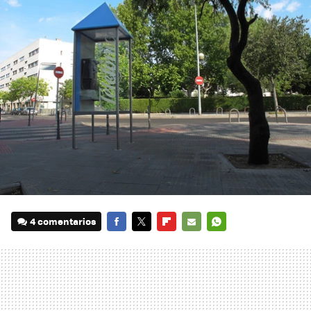
4 comentarios
FACEBOOK
TWITTER
FLIPBOARD
E-
WHATSAPP
MAIL