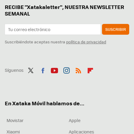
RECIBE "Xatakaletter", NUESTRA NEWSLETTER
SEMANAL
SUSCRIBIR
Suscribiéndote aceptas nuestra
política de privacidad
Síguenos
Twit
Fac
You
Inst
RSS
Flip
ter
ebo
tub
agr
boa
ok
e
am
rd
En Xataka Móvil hablamos de...
Movistar
Apple
Xiaomi
Aplicaciones