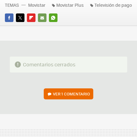
TEMAS
Movistar
Movistar Plus
Televisión de pago
FACEBOOK
TWITTER
FLIPBOARD
E-
WHATSAPP
MAIL
Comentarios cerrados
VER
1 COMENTARIO