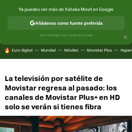
Ya puedes ver más de Xataka Movil en Google
CONECTIVIDAD
MÓVIL Y SOCIEDAD
APLICACIONES
COM
Añádenos como fuente preferida
Solo necesitas una cuenta de Google
×
HOY SE HABLA DE
Euro digital
Mundial
Móviles
Movistar Plus
Hyper
La televisión por satélite de
Movistar regresa al pasado: los
canales de Movistar Plus+ en HD
solo se verán si tienes fibra