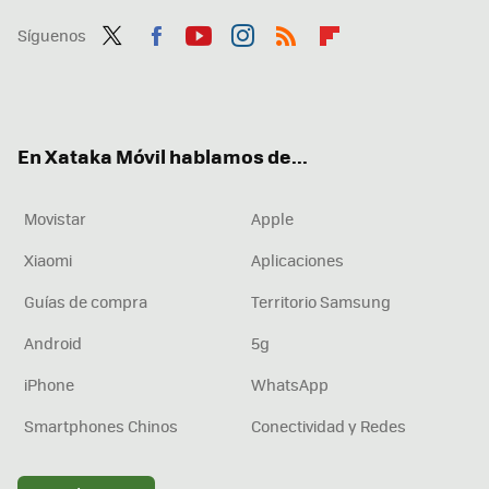
Síguenos
Twit
Fac
You
Inst
RSS
Flip
ter
ebo
tub
agr
boa
ok
e
am
rd
En Xataka Móvil hablamos de...
Movistar
Apple
Xiaomi
Aplicaciones
Guías de compra
Territorio Samsung
Android
5g
iPhone
WhatsApp
Smartphones Chinos
Conectividad y Redes