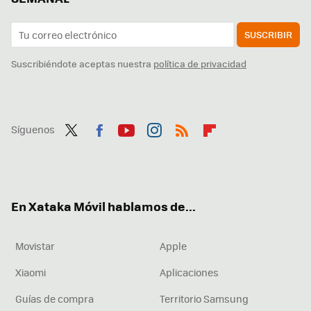
SUSCRIBIR
Suscribiéndote aceptas nuestra
política de privacidad
Síguenos
Twit
Fac
You
Inst
RSS
Flip
ter
ebo
tub
agr
boa
ok
e
am
rd
En Xataka Móvil hablamos de...
Movistar
Apple
Xiaomi
Aplicaciones
Guías de compra
Territorio Samsung