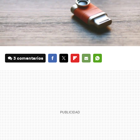
3 comentarios
FACEBOOK
TWITTER
FLIPBOARD
E-
WHATSAPP
MAIL