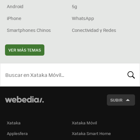
Android
5g
iPhone
WhatsApp
Smartphones Chinos
Conectividad y Redes
VER MÁS TEMAS
BUSCA
SUBIR
Xataka
Xataka Móvil
Applesfera
Xataka Smart Home