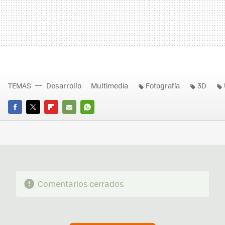
TEMAS
Desarrollo
Multimedia
Fotografía
3D
FACEBOOK
TWITTER
FLIPBOARD
E-
WHATSAPP
MAIL
Comentarios cerrados