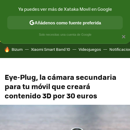
Ya puedes ver más de Xataka Movil en Google
CONECTIVIDAD
MÓVIL Y SOCIEDAD
APLICACIONES
COM
Añádenos como fuente preferida
Solo necesitas una cuenta de Google
×
HOY SE HABLA DE
Bizum
Xiaomi Smart Band 10
Videojuegos
Notificaci
Eye-Plug, la cámara secundaria
para tu móvil que creará
contenido 3D por 30 euros