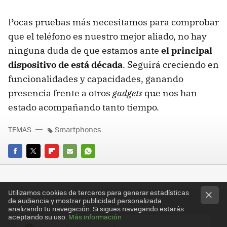
Pocas pruebas más necesitamos para comprobar
que el teléfono es nuestro mejor aliado, no hay
ninguna duda de que estamos ante
el principal
dispositivo de está década
. Seguirá creciendo en
funcionalidades y capacidades, ganando
presencia frente a otros
gadgets
que nos han
estado acompañando tanto tiempo.
TEMAS
Smartphones
FACEBOOK
TWITTER
FLIPBOARD
E-
WHATSAPP
MAIL
Utilizamos cookies de terceros para generar estadísticas
de audiencia y mostrar publicidad personalizada
analizando tu navegación. Si sigues navegando estarás
aceptando su uso.
Más información