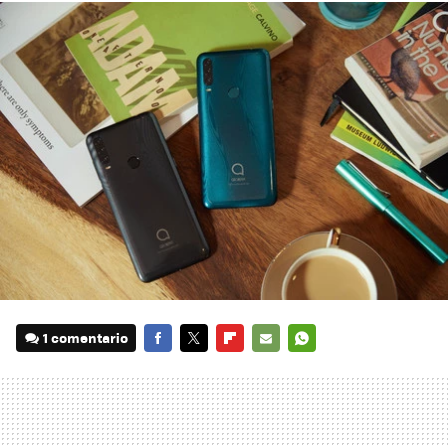
1 comentario
FACEBOOK
TWITTER
FLIPBOARD
E-
WHATSAPP
MAIL