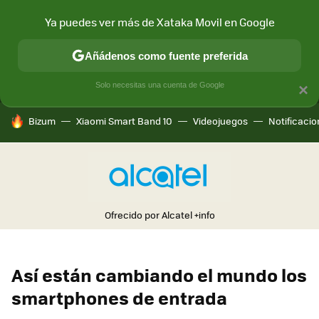
Ya puedes ver más de Xataka Movil en Google
MENÚ
NUEVO
Añádenos como fuente preferida
CONECTIVIDAD
MÓVIL Y SOCIEDAD
APLICACIONES
COM
Solo necesitas una cuenta de Google
×
HOY SE HABLA DE
Bizum
Xiaomi Smart Band 10
Videojuegos
Notificaci
Ofrecido por Alcatel
+info
Así están cambiando el mundo los
smartphones de entrada