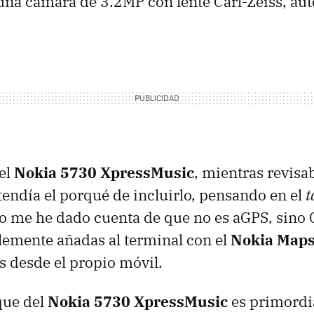
una cámara de 3.2MP con lente Carl-Zeiss, aut
el
Nokia 5730 XpressMusic
, mientras revisa
ntendía el porqué de incluirlo, pensando en el
t
o me he dado cuenta de que no es aGPS, sino
emente añadas al terminal con el
Nokia Maps
 desde el propio móvil.
que del
Nokia 5730 XpressMusic
es primordi