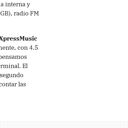
 interna y
2GB), radio FM
 XpressMusic
mente, con 4.5
i pensamos
rminal. El
l segundo
ontar las