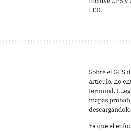
incluye
GPS
y 
LED
.
Sobre el
GPS
d
artículo, no e
terminal. Lueg
mapas probabl
descargándolos
Ya que el enfo