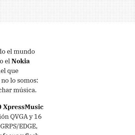
odo el mundo
o el
Nokia
el que
 no lo somos:
uchar música.
0 XpressMusic
ción
QVGA
y 16
n GRPS/
EDGE
,