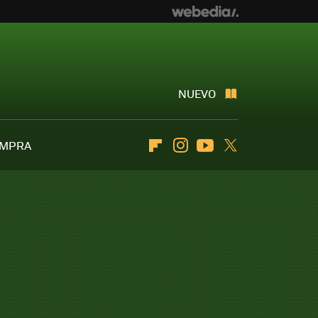
NUEVO
OMPRA
Flipboard
Instagram
Youtube
Twitter