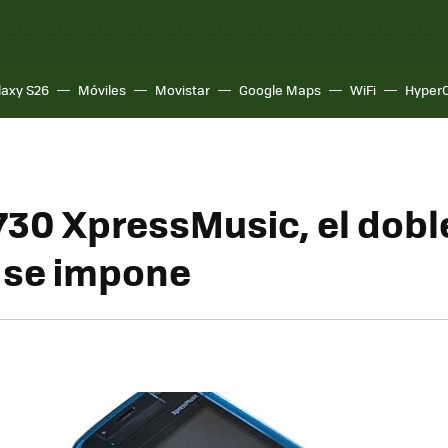
laxy S26
Móviles
Movistar
Google Maps
WiFi
Hyper
730 XpressMusic, el dobl
 se impone