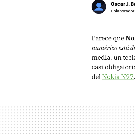
Oscar J. 
Colaborador
Parece que
No
numérico está d
media, un tecl
casi obligatori
del
Nokia N97