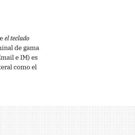
ue
el teclado
rminal de gama
Email e IM) es
ateral como el