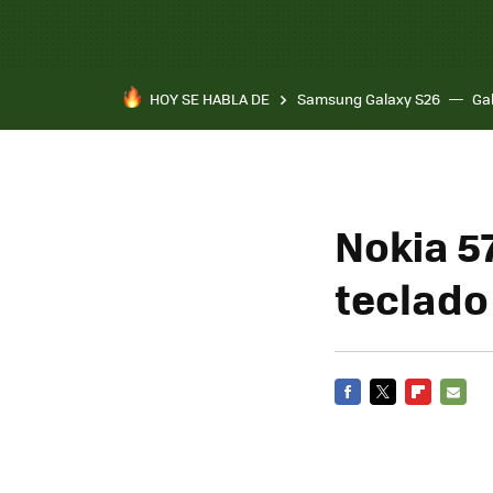
HOY SE HABLA DE
Samsung Galaxy S26
Ga
Nokia 5
teclado
FACEBOOK
TWITTER
FLIPBOARD
E-
MAIL