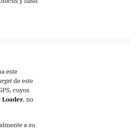
ofocus y flash
ba este
arget
de este
GPS
, cuyos
 Loader
, no
almente a su