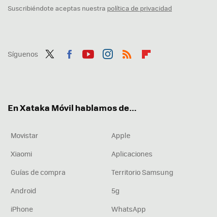
Suscribiéndote aceptas nuestra
política de privacidad
Síguenos
Twit
Fac
You
Inst
RSS
Flip
ter
ebo
tub
agr
boa
ok
e
am
rd
En Xataka Móvil hablamos de...
Movistar
Apple
Xiaomi
Aplicaciones
Guías de compra
Territorio Samsung
Android
5g
iPhone
WhatsApp