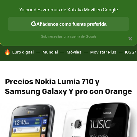
Ya puedes ver más de Xataka Movil en Google
CONECTIVIDAD
MÓVIL Y SOCIEDAD
APLICACIONES
COM
Añádenos como fuente preferida
Solo necesitas una cuenta de Google
×
HOY SE HABLA DE
Euro digital
Mundial
Móviles
Movistar Plus
iOS 27
Precios Nokia Lumia 710 y
Samsung Galaxy Y pro con Orange