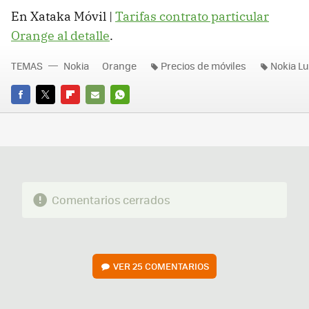
En Xataka Móvil |
Tarifas contrato particular
Orange al detalle
.
TEMAS
Nokia
Orange
Precios de móviles
Nokia Lu
FACEBOOK
TWITTER
FLIPBOARD
E-
WHATSAPP
MAIL
Comentarios cerrados
VER
25 COMENTARIOS